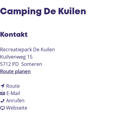
e
Camping De Kuilen
Kontakt
Recreatiepark De Kuilen
Kuilvenweg 15
5712 PD
Someren
b
Route planen
i
b
s
Route
i
b
C
E-Mail
s
i
C
a
Anrufen
C
s
a
a
m
Webseite
a
C
m
b
p
m
a
p
C
i
p
m
i
a
n