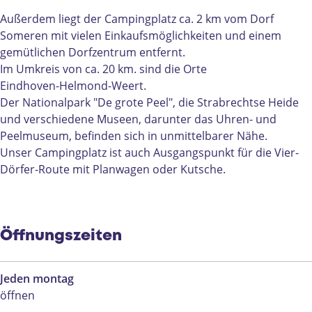
i
p
n
m
g
n
i
g
p
D
Außerdem liegt der Campingplatz ca. 2 km vom Dorf
g
n
D
i
e
Someren mit vielen Einkaufsmöglichkeiten und einem
D
g
e
n
K
gemütlichen Dorfzentrum entfernt.
e
D
K
g
u
Im Umkreis von ca. 20 km. sind die Orte
K
e
u
D
i
Eindhoven-Helmond-Weert.
u
K
i
e
l
Der Nationalpark "De grote Peel", die Strabrechtse Heide
i
u
l
K
e
und verschiedene Museen, darunter das Uhren- und
l
i
e
u
n
Peelmuseum, befinden sich in unmittelbarer Nähe.
e
l
n
i
Unser Campingplatz ist auch Ausgangspunkt für die Vier-
n
e
l
Dörfer-Route mit Planwagen oder Kutsche.
n
e
n
Öffnungszeiten
Jeden montag
öffnen