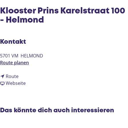
e
Klooster Prins Karelstraat 100
- Helmond
Kontakt
5701 VM
HELMOND
b
Route planen
i
b
s
Route
i
a
K
Webseite
s
b
l
K
K
o
l
l
o
o
o
s
Das könnte dich auch interessieren
o
o
t
s
s
e