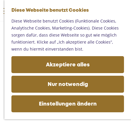
Someren
G
Asten
Diese Webseite benutzt Cookies
K
S
e
M
Deurne
a
u
h
Diese Webseite benutzt Cookies (Funktionale Cookies,
e
Gemert-Bakel
r
c
e
Analytische Cookies, Marketing-Cookies). Diese Cookies
n
Laarbeek
t
h
n
sorgen dafür, dass diese Webseite so gut wie möglich
ü
e
e
S
funktioniert. Klicke auf „Ich akzeptiere alle Cookies“,
Ihren Besuch planen
n
i
wenn du hiermit einverstanden bist.
Auf der Karte
e
Erreichbarkeit
z
Akzeptiere alles
Fremdenverkehrsbüros und
u
Informationsstellen
r
Geschäftlich
H
Nur notwendig
o
m
e
Einstellungen ändern
p
a
g