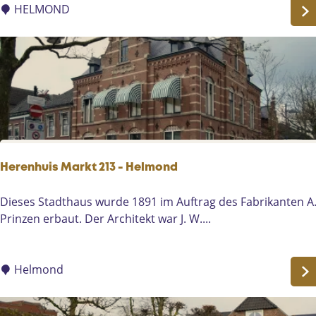
n
i
HELMOND
a
v
l
n
a
l
2
d
a
H
e
P
e
r
r
l
e
m
s
o
i
n
d
d
Herenhuis Markt 213 - Helmond
e
n
H
Dieses Stadthaus wurde 1891 im Auftrag des Fabrikanten A
t
e
Prinzen erbaut. Der Architekt war J. W....
R
r
o
e
o
n
Helmond
s
h
e
u
v