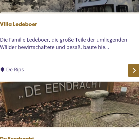
r
S
c
Villa Ledeboer
h
e
V
Die Familie Ledeboer, die große Teile der umliegenden
u
i
Wälder bewirtschaftete und besaß, baute hie...
n
l
e
l
n
a
De Rips
k
L
i
e
r
d
c
e
h
b
e
o
e
r