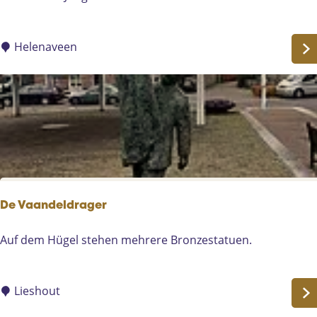
i
e
g
Helenaveen
s
d
e
n
k
m
a
l
P
De Vaandeldrager
y
r
D
Auf dem Hügel stehen mehrere Bronzestatuen.
a
e
m
V
i
a
Lieshout
d
a