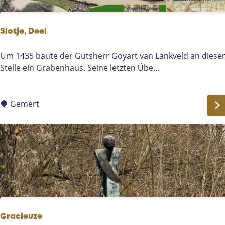
u
e
i
g
d
Slotje, Deel
8
-
H
W
S
Um 1435 baute der Gutsherr Goyart van Lankveld an diese
e
i
l
Stelle ein Grabenhaus. Seine letzten Übe...
l
l
o
m
l
t
o
e
j
Gemert
n
m
e
d
s
,
v
D
a
e
a
e
r
l
t
Gracieuze