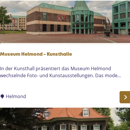
e
n
d
e
l
d
r
a
g
Museum Helmond - Kunsthalle
e
r
M
In der Kunsthall präsentiert das Museum Helmond
u
wechselnde Foto- und Kunstausstellungen. Das mode...
s
e
u
Helmond
m
H
e
l