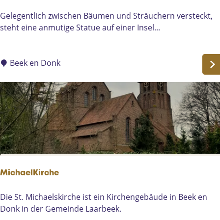
G
Gelegentlich zwischen Bäumen und Sträuchern versteckt,
r
steht eine anmutige Statue auf einer Insel...
a
c
i
Beek en Donk
e
u
z
e
MichaelKirche
M
Die St. Michaelskirche ist ein Kirchengebäude in Beek en
i
Donk in der Gemeinde Laarbeek.