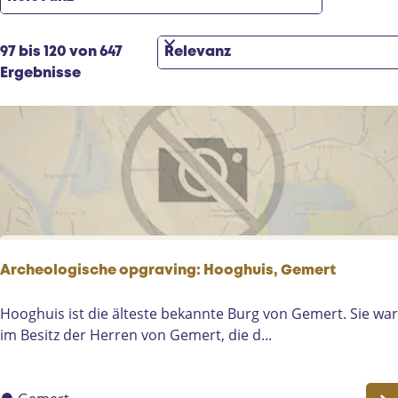
t
m
i
ö
e
S
c
97 bis 120 von 647
r
o
h
Ergebnisse
e
r
t
n
t
e
n
i
s
a
e
t
c
r
d
h
e
u
:
n
u
n
n
a
t
Archeologische opgraving: Hooghuis, Gemert
c
e
h
r
A
Hooghuis ist die älteste bekannte Burg von Gemert. Sie war
:
n
r
im Besitz der Herren von Gemert, die d...
e
c
h
h
m