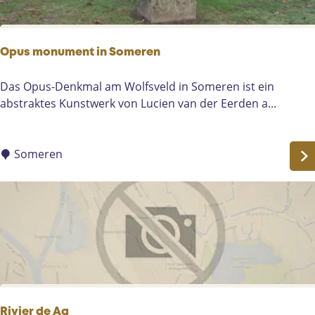
:
g
H
w
o
o
Opus monument in Someren
o
o
g
n
O
Das Opus-Denkmal am Wolfsveld in Someren ist ein
h
h
p
abstraktes Kunstwerk von Lucien van der Eerden a...
u
u
u
i
i
s
s
s
m
Someren
,
D
o
G
e
n
e
W
u
m
i
m
e
e
e
r
l
n
t
2
t
2
i
-
n
Rivier de Aa