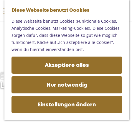
Someren
G
Asten
Diese Webseite benutzt Cookies
K
S
e
M
Deurne
a
u
h
Diese Webseite benutzt Cookies (Funktionale Cookies,
e
Gemert-Bakel
r
c
e
Analytische Cookies, Marketing-Cookies). Diese Cookies
n
Laarbeek
t
h
n
sorgen dafür, dass diese Webseite so gut wie möglich
ü
e
e
S
funktioniert. Klicke auf „Ich akzeptiere alle Cookies“,
Ihren Besuch planen
n
i
wenn du hiermit einverstanden bist.
Auf der Karte
e
Erreichbarkeit
z
Akzeptiere alles
Fremdenverkehrsbüros und
u
Informationsstellen
Erleben Sie Kultur im
r
Geschäftlich
H
Land van de Peel
Nur notwendig
o
m
e
Einstellungen ändern
p
a
g