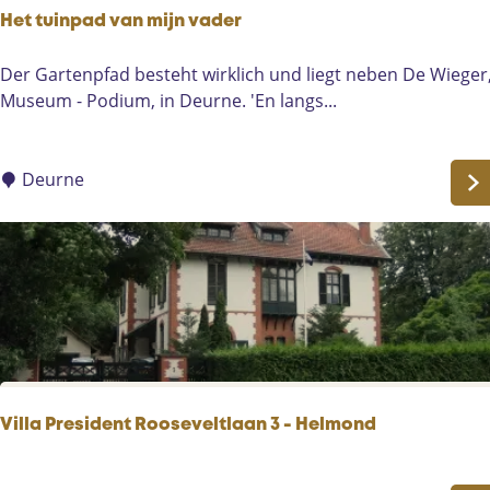
r
Het tuinpad van mijn vader
e
s
H
Der Gartenpfad besteht wirklich und liegt neben De Wieger
i
e
Museum - Podium, in Deurne. 'En langs...
d
t
e
t
n
u
Deurne
t
i
R
n
o
p
o
a
s
d
e
v
v
a
e
n
l
m
Villa President Rooseveltlaan 3 - Helmond
t
i
l
j
V
a