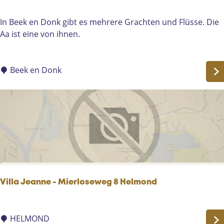
H
S
e
o
R
In Beek en Donk gibt es mehrere Grachten und Flüsse. Die
l
m
i
Aa ist eine von ihnen.
m
e
v
o
r
i
n
e
e
Beek en Donk
d
n
r
d
e
A
a
Villa Jeanne - Mierloseweg 8 Helmond
V
i
HELMOND