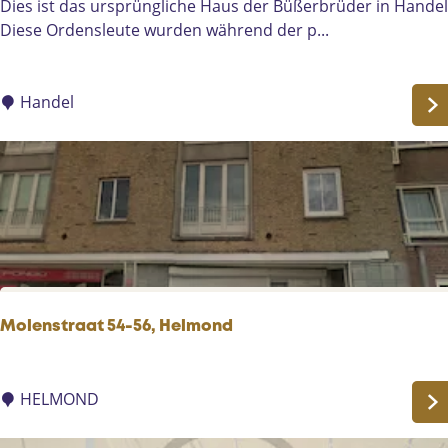
H
Dies ist das ursprüngliche Haus der Büßerbrüder in Handel
t
u
Diese Ordensleute wurden während der p...
o
i
r
j
i
s
Handel
e
B
l
o
e
m
e
n
d
a
Molenstraat 54-56, Helmond
e
l
M
|
o
HELMOND
H
l
a
e