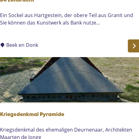
De Eendracht
D
Ein Sockel aus Hartgestein, der obere Teil aus Granit und
e
Sie können das Kunstwerk als Bank nutze...
E
e
n
Beek en Donk
d
r
a
c
h
t
Kriegsdenkmal Pyramide
K
Kriegsdenkmal des ehemaligen Deurnenaar, Architekten
r
Maarten de Jonge