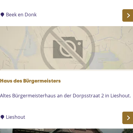
c
h
a
Beek en Donk
e
l
K
i
r
c
h
e
Haus des Bürgermeisters
H
Altes Bürgermeisterhaus an der Dorpsstraat 2 in Lieshout.
a
u
s
Lieshout
d
e