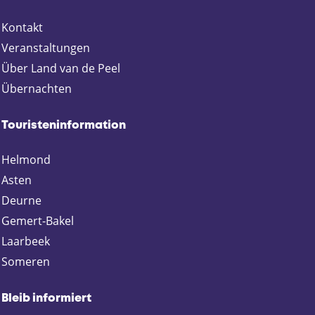
i
i
i
i
Kontakt
t
t
t
t
e
e
e
e
Veranstaltungen
t
t
t
t
Über Land van de Peel
e
e
e
e
Übernachten
i
i
i
i
l
l
l
l
Touristeninformation
e
e
e
e
n
n
n
n
Helmond
a
a
a
a
Asten
u
u
u
u
f
f
f
f
Deurne
F
X
E
W
Gemert-Bakel
a
m
h
Laarbeek
c
a
a
Someren
e
i
t
b
l
s
o
A
Bleib informiert