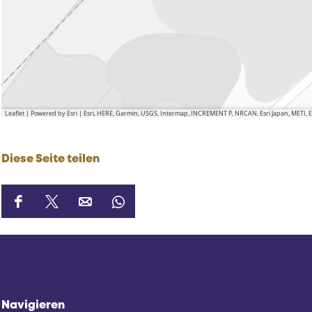
Leaflet
|
Powered by Esri | Esri, HERE, Garmin, USGS, Intermap, INCREMENT P, NRCAN, Esri Japan, METI,
Diese Seite teilen
D
D
D
D
i
i
i
i
e
e
e
e
s
s
s
s
e
e
e
e
S
S
S
S
Navigieren
e
e
e
e