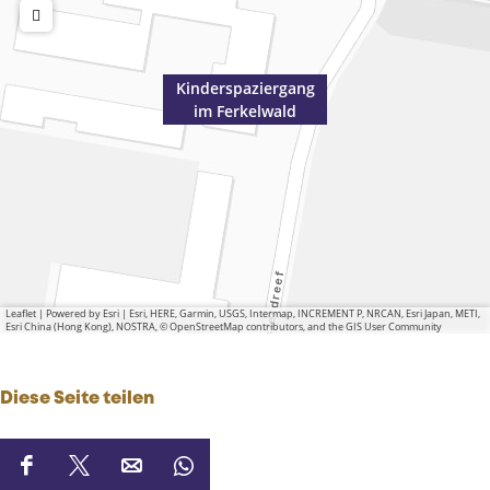
Kinderspaziergang
im Ferkelwald
Leaflet
|
Powered by Esri | Esri, HERE, Garmin, USGS, Intermap, INCREMENT P, NRCAN, Esri Japan, METI,
Esri China (Hong Kong), NOSTRA, © OpenStreetMap contributors, and the GIS User Community
Diese Seite teilen
D
D
D
D