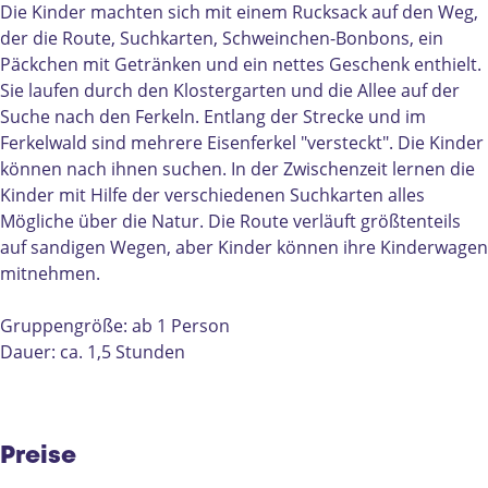
e
d
r
n
s
Die Kinder machten sich mit einem Rucksack auf den Weg,
r
e
s
d
p
der die Route, Suchkarten, Schweinchen-Bonbons, ein
s
r
p
e
a
Päckchen mit Getränken und ein nettes Geschenk enthielt.
p
s
a
r
z
Sie laufen durch den Klostergarten und die Allee auf der
a
p
z
s
i
Suche nach den Ferkeln. Entlang der Strecke und im
z
a
i
p
e
Ferkelwald sind mehrere Eisenferkel "versteckt". Die Kinder
i
z
e
a
r
können nach ihnen suchen. In der Zwischenzeit lernen die
e
i
r
z
g
Kinder mit Hilfe der verschiedenen Suchkarten alles
r
e
g
i
a
Mögliche über die Natur. Die Route verläuft größtenteils
g
r
a
e
n
auf sandigen Wegen, aber Kinder können ihre Kinderwagen
a
g
n
r
g
mitnehmen.
n
a
g
g
i
g
n
i
a
m
Gruppengröße: ab 1 Person
i
g
m
n
F
Dauer: ca. 1,5 Stunden
m
i
F
g
e
F
m
e
i
r
e
F
r
m
k
r
e
k
F
e
Preise
k
r
e
e
l