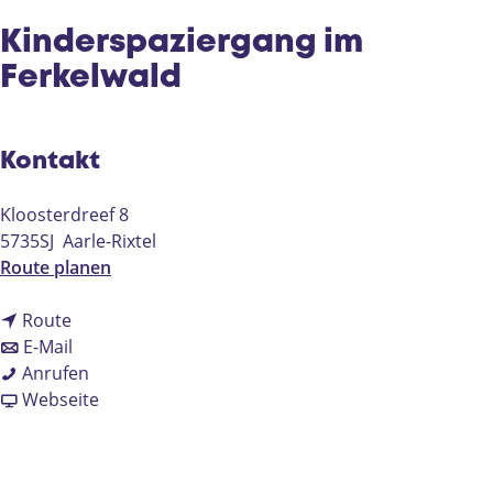
e
Kinderspaziergang im
Ferkelwald
Kontakt
Kloosterdreef 8
5735SJ
Aarle-Rixtel
b
Route planen
i
b
s
Route
i
b
K
E-Mail
s
i
K
i
Anrufen
K
s
i
a
n
Webseite
i
K
n
b
d
n
i
d
K
e
d
n
e
i
r