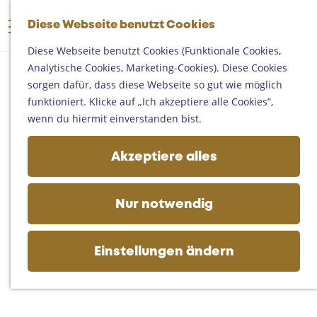
Someren
G
Asten
Diese Webseite benutzt Cookies
K
S
e
M
Deurne
a
u
h
Diese Webseite benutzt Cookies (Funktionale Cookies,
e
Gemert-Bakel
r
c
e
Analytische Cookies, Marketing-Cookies). Diese Cookies
n
Laarbeek
t
h
n
sorgen dafür, dass diese Webseite so gut wie möglich
ü
e
e
S
funktioniert. Klicke auf „Ich akzeptiere alle Cookies“,
Ihren Besuch planen
n
i
wenn du hiermit einverstanden bist.
Auf der Karte
e
Erreichbarkeit
z
Akzeptiere alles
Fremdenverkehrsbüros und
u
Informationsstellen
r
Geschäftlich
H
Nur notwendig
o
m
e
Einstellungen ändern
p
a
g