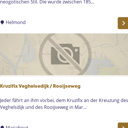
a
neogotischen Stil. Die wurde zwischen 185...
-
r
m
9
t
b
H
e
Helmond
e
r
l
t
m
u
o
s
n
k
d
i
r
c
h
Kruzifix Veghelsedijk / Rooijseweg
e
K
Jeder fährt an ihm vorbei, dem Kruzifix an der Kreuzung de
r
Veghelsdijk und des Rooijseweg in Mar...
u
z
i
Mariahout