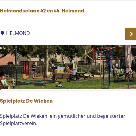
s
m
v
o
Helmondselaan 42 en 44, Helmond
a
n
a
d
H
r
e
HELMOND
t
l
m
o
n
d
s
e
l
a
Spielplatz De Wieken
a
n
S
Spielplatz De Wieken, ein gemütlicher und begeisterter
4
p
Spielplatzverein.
2
i
e