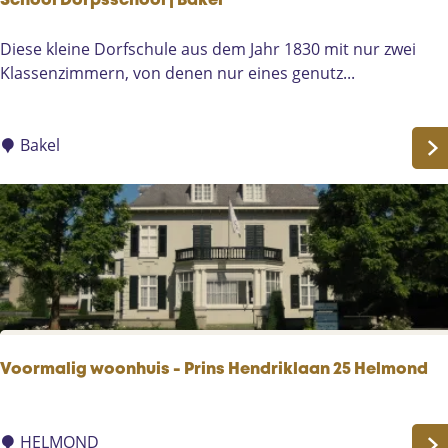
School Dorpsschool | Bakel
r
o
S
Diese kleine Dorfschule aus dem Jahr 1830 mit nur zwei
r
c
Klassenzimmern, von denen nur eines genutz...
d
h
u
o
s
o
Bakel
|
l
M
D
i
o
l
r
h
p
e
s
e
s
z
c
e
h
Voormalig woonhuis - Prins Hendriklaan 25 Helmond
o
o
V
l
o
HELMOND