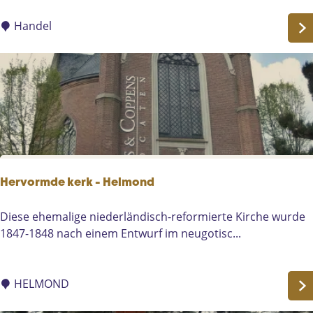
t
c
t
e
Handel
e
s
r
s
G
i
o
e
t
p
t
a
e
r
s
k
|
Hervormde kerk - Helmond
H
a
H
Diese ehemalige niederländisch-reformierte Kirche wurde
n
e
1847-1848 nach einem Entwurf im neugotisc...
d
r
e
v
l
o
HELMOND
r