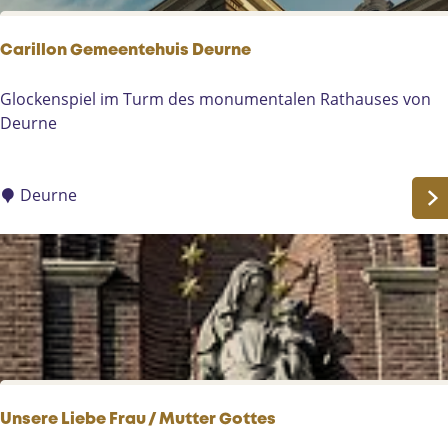
l
f
m
r
Carillon Gemeentehuis Deurne
o
e
n
i
C
Glockenspiel im Turm des monumentalen Rathauses von
d
u
a
Deurne
n
r
g
i
,
l
Deurne
E
l
i
o
n
n
g
G
a
e
n
m
g
e
z
e
u
n
Unsere Liebe Frau / Mutter Gottes
m
t