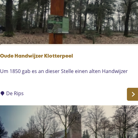
m
d
e
k
e
r
k
-
Oude Handwijzer Klotterpeel
H
e
O
Um 1850 gab es an dieser Stelle einen alten Handwijzer
l
u
m
d
o
e
De Rips
n
H
d
a
n
d
w
i