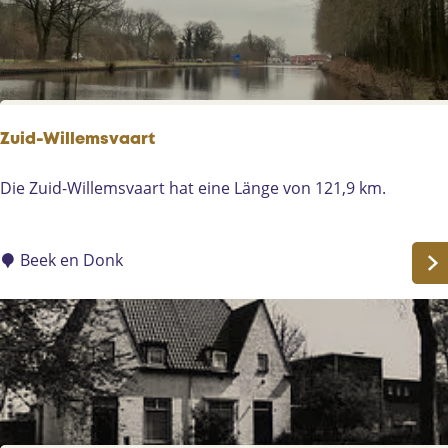
i
A
n
a
s
H
e
n
Zuid-Willemsvaart
d
r
Z
Die Zuid-Willemsvaart hat eine Länge von 121,9 km.
i
u
k
i
l
d
Beek en Donk
a
-
a
W
n
i
2
l
5
l
H
e
e
m
l