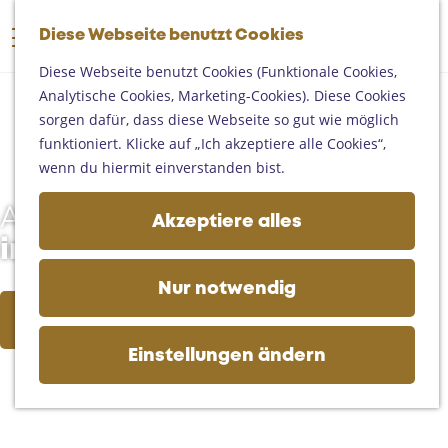
Someren
G
Asten
Diese Webseite benutzt Cookies
K
S
e
M
Deurne
a
u
h
Diese Webseite benutzt Cookies (Funktionale Cookies,
e
Gemert-Bakel
r
c
e
Analytische Cookies, Marketing-Cookies). Diese Cookies
n
Laarbeek
t
h
n
sorgen dafür, dass diese Webseite so gut wie möglich
ü
e
e
S
funktioniert. Klicke auf „Ich akzeptiere alle Cookies“,
Ihren Besuch planen
n
i
wenn du hiermit einverstanden bist.
Auf der Karte
e
Erreichbarkeit
z
Absolut empfehlenswert
Akzeptiere alles
Fremdenverkehrsbüros und
u
im Land van de Peel
Informationsstellen
r
Geschäftlich
H
Nur notwendig
o
10 highlights
m
e
Einstellungen ändern
p
a
g