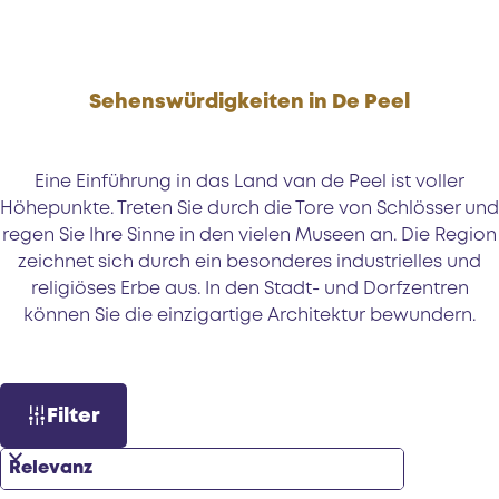
e
Sehenswürdigkeiten in De Peel
Eine Einführung in das Land van de Peel ist voller
Höhepunkte. Treten Sie durch die Tore von Schlösser
und
regen Sie Ihre Sinne in den vielen Museen an. Die Region
zeichnet sich durch ein besonderes industrielles und
religiöses Erbe aus. In den Stadt- und Dorfzentren
können Sie die einzigartige Architektur bewundern.
S
W
Filter
o
a
r
s
t
m