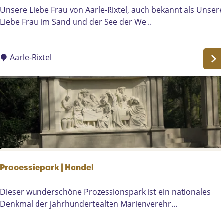
P
e
U
Unsere Liebe Frau von Aarle-Rixtel, auch bekannt als Unser
r
h
n
Liebe Frau im Sand und der See der We...
o
u
s
z
i
e
e
s
r
Aarle-Rixtel
s
D
e
s
e
L
i
u
i
o
r
e
n
n
b
s
e
e
p
F
a
r
r
a
k
Processiepark | Handel
u
/
P
Dieser wunderschöne Prozessionspark ist ein nationales
M
r
Denkmal der jahrhundertealten Marienverehr...
u
o