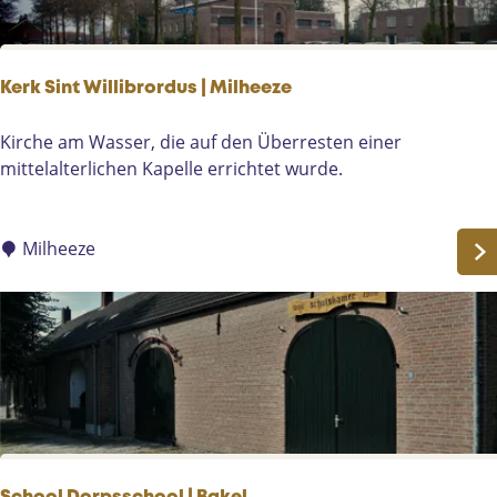
j
z
e
Kerk Sint Willibrordus | Milheeze
r
K
K
Kirche am Wasser, die auf den Überresten einer
l
e
mittelalterlichen Kapelle errichtet wurde.
o
r
t
k
t
S
Milheeze
e
i
r
n
p
t
e
W
e
i
l
l
l
i
b