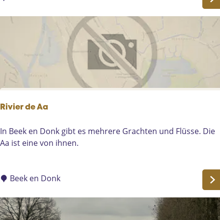
|
o
B
r
a
m
k
a
e
l
l
i
g
w
o
Rivier de Aa
o
n
R
In Beek en Donk gibt es mehrere Grachten und Flüsse. Die
h
i
Aa ist eine von ihnen.
u
v
i
i
s
e
Beek en Donk
-
r
P
d
r
e