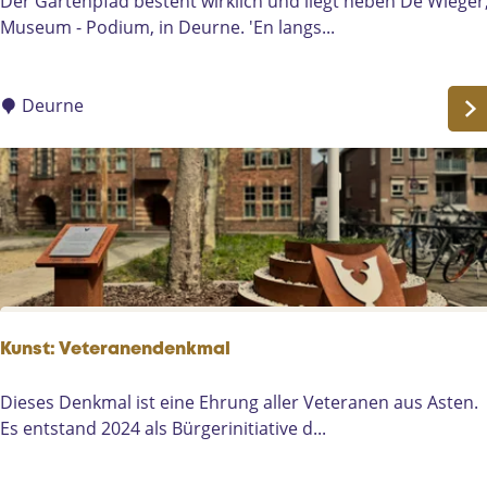
H
Der Gartenpfad besteht wirklich und liegt neben De Wieger
d
H
e
Museum - Podium, in Deurne. 'En langs...
i
e
t
e
l
t
n
m
u
Deurne
s
o
i
t
n
n
w
d
p
o
a
n
d
i
v
n
a
g
n
m
Kunst: Veteranendenkmal
i
j
K
Dieses Denkmal ist eine Ehrung aller Veteranen aus Asten.
n
u
Es entstand 2024 als Bürgerinitiative d...
v
n
a
s