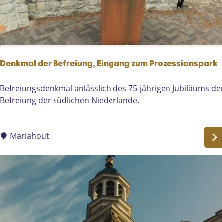
h
n
u
?
i
s
-
K
Denkmal der Befreiung, Eingang zum Prozessionspark
e
r
D
Befreiungsdenkmal anlässlich des 75-jährigen Jubiläums de
k
e
Befreiung der südlichen Niederlande.
s
n
t
k
r
m
Mariahout
a
a
a
l
t
d
4
e
1
r
H
B
e
e