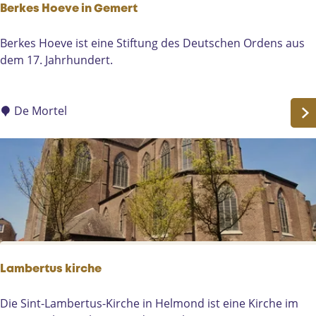
-
Berkes Hoeve in Gemert
e
P
n
r
B
Berkes Hoeve ist eine Stiftung des Deutschen Ordens aus
i
e
dem 17. Jahrhundert.
n
r
s
k
B
e
De Mortel
e
s
r
H
n
o
h
e
a
v
r
e
d
i
l
n
a
G
Lambertus kirche
a
e
n
m
L
Die Sint-Lambertus-Kirche in Helmond ist eine Kirche im
7
e