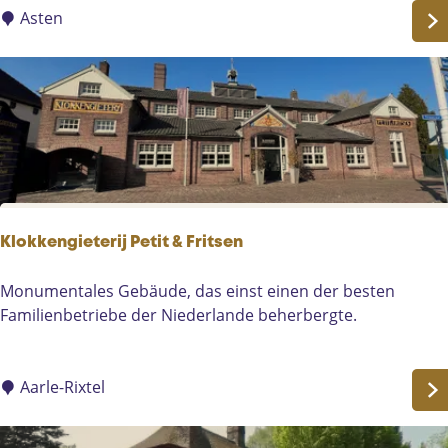
d
t
Asten
e
:
r
V
e
t
e
r
a
n
e
Klokkengieterij Petit & Fritsen
n
d
K
Monumentales Gebäude, das einst einen der besten
e
l
Familienbetriebe der Niederlande beherbergte.
n
o
k
k
m
k
Aarle-Rixtel
a
e
l
n