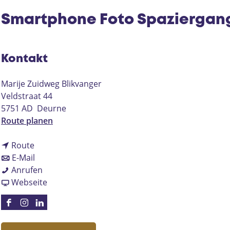
Smartphone Foto Spaziergan
Kontakt
Marije Zuidweg Blikvanger
Veldstraat 44
5751 AD
Deurne
b
Route planen
i
b
s
Route
i
b
S
E-Mail
s
i
S
m
Anrufen
S
s
m
a
a
Webseite
m
S
a
b
r
a
m
r
S
t
F
I
L
r
a
t
m
p
a
n
i