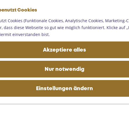
G
benutzt Cookies
e
M
h
tzt Cookies (Funktionale Cookies, Analytische Cookies, Marketing-C
e
e
, dass diese Webseite so gut wie möglich funktioniert. Klicke auf „I
n
n
iermit einverstanden bist.
ü
S
i
Akzeptiere alles
e
z
u
Nur notwendig
r
H
o
Einstellungen ändern
m
e
p
a
g