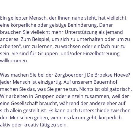
e
l
f
e
P
g
e
l
g
f
e
g
e
e
l
b
Ein geliebter Mensch, der Ihnen nahe steht, hat vielleicht
e
g
b
e
a
eine körperliche oder geistige Behinderung. Daher
b
e
a
g
u
brauchen Sie vielleicht mehr Unterstützung als jemand
a
b
u
e
e
anderes. Zum Beispiel, um sich zu unterhalten oder um zu
u
a
e
b
r
arbeiten", um zu lernen, zu wachsen oder einfach nur zu
e
u
r
a
n
sein. Sie sind für Gruppen- und/oder Einzelbetreuung
r
e
n
u
h
willkommen.
n
r
h
e
o
h
n
o
r
f
Was machen Sie bei der Zorgboerderij De Broekse Hoeve?
o
h
f
n
B
Jeder Mensch ist einzigartig. Auf unserem Bauernhof
f
o
B
h
r
machen Sie das, was Sie gerne tun. Nichts ist obligatorisch.
B
f
r
o
o
Wir arbeiten in Gruppen oder einzeln zusammen, weil der
r
B
o
f
e
eine Gesellschaft braucht, während der andere eher auf
o
r
e
B
k
sich allein gestellt ist. Es kann auch Unterschiede zwischen
e
o
k
r
s
den Menschen geben, wenn es darum geht, körperlich
k
e
s
o
e
aktiv oder kreativ tätig zu sein.
s
k
e
e
H