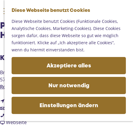
Someren
G
Asten
Diese Webseite benutzt Cookies
K
S
e
M
Deurne
a
u
h
Diese Webseite benutzt Cookies (Funktionale Cookies,
e
Gemert-Bakel
Pflegebauernhof Broekse
r
c
e
Analytische Cookies, Marketing-Cookies). Diese Cookies
n
Laarbeek
t
h
n
Hoeve
sorgen dafür, dass diese Webseite so gut wie möglich
ü
e
e
S
funktioniert. Klicke auf „Ich akzeptiere alle Cookies“,
Ihren Besuch planen
n
i
wenn du hiermit einverstanden bist.
Auf der Karte
e
Kontakt
Erreichbarkeit
z
Akzeptiere alles
Fremdenverkehrsbüros und
u
Broeksteeg 5
Informationsstellen
r
5738PB
Mariahout
Geschäftlich
H
b
Route planen
Nur notwendig
o
i
m
b
s
Route
e
Einstellungen ändern
i
b
P
E-Mail
p
s
i
P
f
Anrufen
a
P
s
f
a
l
Webseite
g
f
P
l
b
e