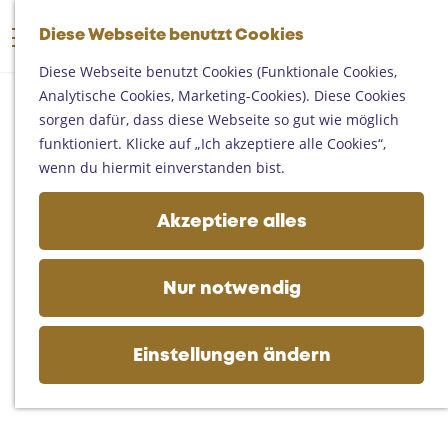
Someren
G
Asten
Diese Webseite benutzt Cookies
K
S
e
M
Deurne
a
u
h
Diese Webseite benutzt Cookies (Funktionale Cookies,
e
Gemert-Bakel
r
c
e
Analytische Cookies, Marketing-Cookies). Diese Cookies
n
Laarbeek
t
h
n
sorgen dafür, dass diese Webseite so gut wie möglich
ü
e
e
S
funktioniert. Klicke auf „Ich akzeptiere alle Cookies“,
Ihren Besuch planen
n
i
wenn du hiermit einverstanden bist.
Auf der Karte
e
Erreichbarkeit
z
Akzeptiere alles
Fremdenverkehrsbüros und
u
Informationsstellen
r
Geschäftlich
H
Nur notwendig
o
m
e
Einstellungen ändern
p
a
g