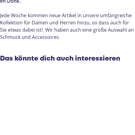
F
s
a
r
s
en Donk.
a
F
s
s
h
s
a
h
F
i
Jede Woche kommen neue Artikel in unsere umfangreiche
h
s
i
a
o
Kollektion für Damen und Herren hinzu, so dass auch für
i
h
o
s
n
Sie etwas dabei ist! Wir haben auch eine große Auswahl an
o
i
n
h
Schmuck und Accessoires.
n
o
i
n
o
n
Das könnte dich auch interessieren