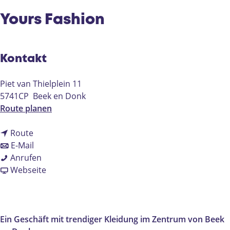
e
Yours Fashion
Kontakt
Piet van Thielplein 11
5741CP
Beek en Donk
b
Route planen
i
b
s
Route
i
b
Y
E-Mail
s
i
Y
o
Anrufen
Y
s
o
a
u
Webseite
o
Y
u
b
r
u
o
r
Y
s
r
u
s
o
F
s
r
F
u
a
Ein Geschäft mit trendiger Kleidung im Zentrum von Beek