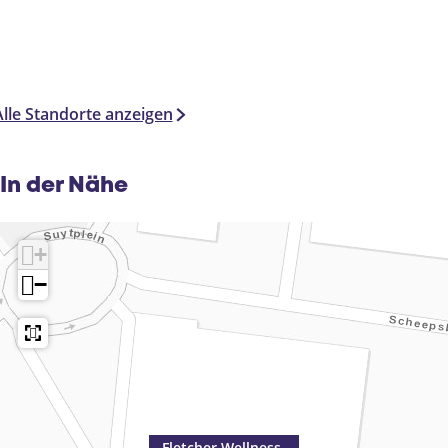
Alle Standorte anzeigen
In der Nähe
+
−
Fletcher Wellness-