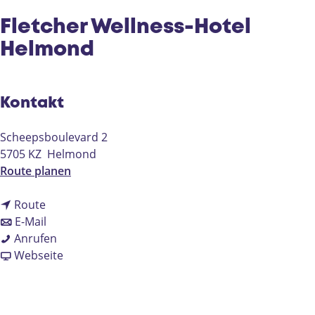
e
Fletcher Wellness-Hotel
Helmond
Kontakt
Scheepsboulevard 2
5705 KZ
Helmond
b
Route planen
i
b
s
Route
i
b
F
E-Mail
s
i
F
l
Anrufen
F
s
l
a
e
Webseite
l
F
e
b
t
e
l
t
F
c
t
e
c
l
h