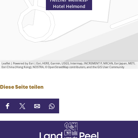
Hotel Helmond
Leaflet
|
Powered by Esri | Esri, HERE, Garmin, USGS, Intermap, INCREMENT P, NRCAN, Esri Japan, METI,
Esri China (Hong Kong), NOSTRA, © OpenStreetMap contributors, and the GIS User Community
Diese Seite teilen
D
D
D
D
i
i
i
i
e
e
e
e
s
s
s
s