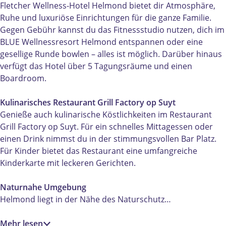
c
t
h
e
e
Fletcher Wellness-Hotel Helmond bietet dir Atmosphäre,
h
c
e
t
r
Ruhe und luxuriöse Einrichtungen für die ganze Familie.
e
h
r
c
W
Gegen Gebühr kannst du das Fitnessstudio nutzen, dich im
r
e
W
h
e
BLUE Wellnessresort Helmond entspannen oder eine
W
r
e
e
l
gesellige Runde bowlen – alles ist möglich. Darüber hinaus
e
W
l
r
l
verfügt das Hotel über 5 Tagungsräume und einen
l
e
l
W
n
Boardroom.
l
l
n
e
e
n
l
e
l
s
Kulinarisches Restaurant Grill Factory op Suyt
e
n
s
l
s
Genieße auch kulinarische Köstlichkeiten im Restaurant
s
e
s
n
-
Grill Factory op Suyt. Für ein schnelles Mittagessen oder
s
s
-
e
H
einen Drink nimmst du in der stimmungsvollen Bar Platz.
-
s
H
s
o
Für Kinder bietet das Restaurant eine umfangreiche
H
-
o
s
t
Kinderkarte mit leckeren Gerichten.
o
H
t
-
e
t
o
e
H
l
Naturnahe Umgebung
e
t
l
o
H
Helmond liegt in der Nähe des Naturschutz…
l
e
H
t
e
H
l
e
e
l
Mehr lesen