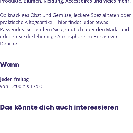
e
m
Produkte, Blumen, Kleidung, Accessoires und vieles mehr.
n
a
m
r
Ob knackiges Obst und Gemüse, leckere Spezialitäten oder
a
k
praktische Alltagsartikel – hier findet jeder etwas
r
t
Passendes. Schlendern Sie gemütlich über den Markt und
k
D
erleben Sie die lebendige Atmosphäre im Herzen von
t
e
Deurne.
D
u
e
r
u
n
Wann
r
e
n
Jeden freitag
e
von 12:00 bis 17:00
Das könnte dich auch interessieren