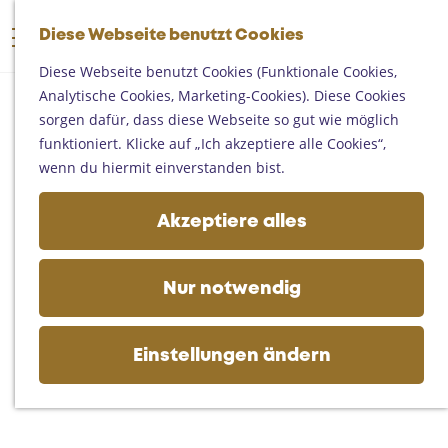
Someren
G
Asten
Diese Webseite benutzt Cookies
K
S
e
M
Deurne
a
u
h
Diese Webseite benutzt Cookies (Funktionale Cookies,
e
Gemert-Bakel
r
c
e
Analytische Cookies, Marketing-Cookies). Diese Cookies
n
Laarbeek
t
h
n
sorgen dafür, dass diese Webseite so gut wie möglich
ü
e
e
S
funktioniert. Klicke auf „Ich akzeptiere alle Cookies“,
Ihren Besuch planen
n
i
wenn du hiermit einverstanden bist.
Auf der Karte
e
Erreichbarkeit
z
Akzeptiere alles
Fremdenverkehrsbüros und
u
Informationsstellen
r
Geschäftlich
H
Nur notwendig
o
m
e
Einstellungen ändern
p
a
g