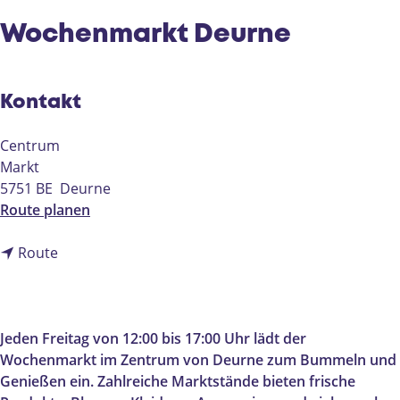
e
Wochenmarkt Deurne
Kontakt
Centrum
Markt
5751 BE
Deurne
b
Route planen
i
b
s
Route
i
W
s
o
W
c
o
h
Jeden Freitag von 12:00 bis 17:00 Uhr lädt der
c
e
Wochenmarkt im Zentrum von Deurne zum Bummeln und
h
n
Genießen ein. Zahlreiche Marktstände bieten frische