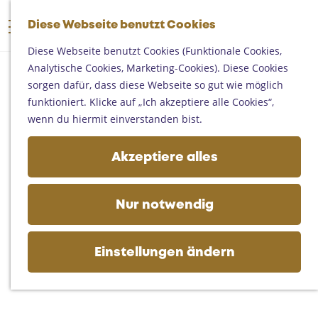
Someren
G
Asten
Diese Webseite benutzt Cookies
K
S
e
M
Deurne
a
u
h
Diese Webseite benutzt Cookies (Funktionale Cookies,
e
Gemert-Bakel
r
c
e
Analytische Cookies, Marketing-Cookies). Diese Cookies
n
Laarbeek
t
h
n
sorgen dafür, dass diese Webseite so gut wie möglich
ü
e
e
S
funktioniert. Klicke auf „Ich akzeptiere alle Cookies“,
Ihren Besuch planen
n
i
wenn du hiermit einverstanden bist.
Auf der Karte
e
Erreichbarkeit
z
Akzeptiere alles
Fremdenverkehrsbüros und
u
Informationsstellen
r
Geschäftlich
H
Nur notwendig
o
m
e
Einstellungen ändern
p
a
g