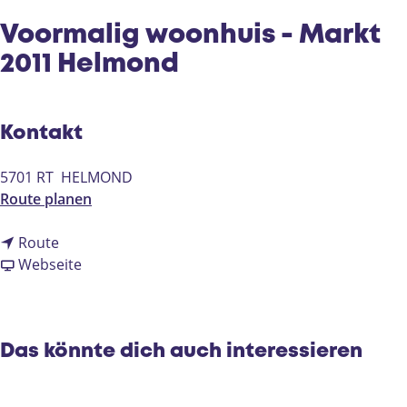
e
Voormalig woonhuis - Markt
2011 Helmond
Kontakt
5701 RT
HELMOND
b
Route planen
i
b
s
Route
i
a
V
Webseite
s
b
o
V
V
o
o
o
r
o
o
m
Das könnte dich auch interessieren
r
r
a
m
m
l