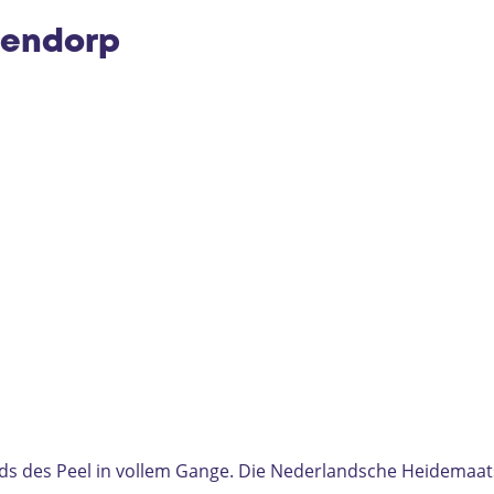
e
sendorp
 des Peel in vollem Gange. Die Nederlandsche Heidemaatsc