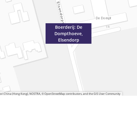
Boerderij: De
Dompthoeve,
Elsendorp
 Esri China (Hong Kong), NOSTRA, © OpenStreetMap contributors, and the GIS User Community