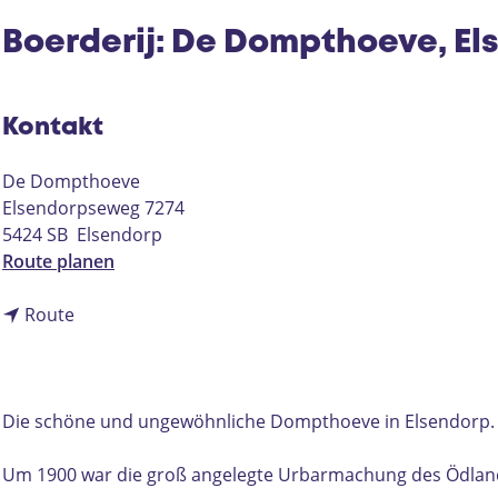
Boerderij: De Dompthoeve, El
Kontakt
De Dompthoeve
Elsendorpseweg 7274
5424 SB
Elsendorp
b
Route planen
i
b
s
Route
i
B
s
o
B
e
o
r
Die schöne und ungewöhnliche Dompthoeve in Elsendorp.
e
d
r
e
Um 1900 war die groß angelegte Urbarmachung des Ödlands