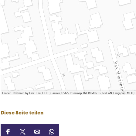
Leaflet
|
Powered by Esri | Esri, HERE, Garmin, USGS, Intermap, INCREMENT P, NRCAN, Esri Japan, METI,
Diese Seite teilen
D
D
D
D