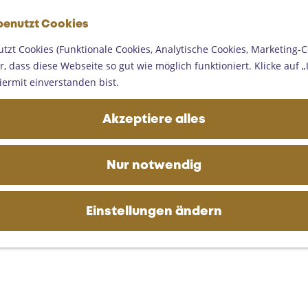
G
benutzt Cookies
e
M
h
tzt Cookies (Funktionale Cookies, Analytische Cookies, Marketing-C
e
e
, dass diese Webseite so gut wie möglich funktioniert. Klicke auf „I
n
n
iermit einverstanden bist.
ü
S
i
Akzeptiere alles
e
z
u
Nur notwendig
r
H
o
Einstellungen ändern
m
e
p
a
g