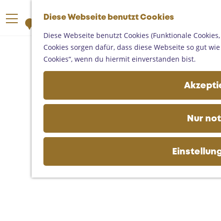
Someren
G
Asten
Diese Webseite benutzt Cookies
K
S
e
M
Deurne
a
u
h
Diese Webseite benutzt Cookies (Funktionale Cookies,
e
Gemert-Bakel
r
c
e
Cookies sorgen dafür, dass diese Webseite so gut wie m
n
Laarbeek
t
h
n
Cookies“, wenn du hiermit einverstanden bist.
ü
e
e
S
Ihren Besuch planen
n
i
Akzeptie
Auf der Karte
e
Erreichbarkeit
z
Fremdenverkehrsbüros und
u
Nur no
Informationsstellen
r
Geschäftlich
H
o
Einstellun
m
e
p
a
g