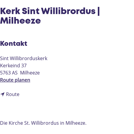
e
Kerk Sint Willibrordus |
Milheeze
Kontakt
Sint Willibrorduskerk
Kerkeind 37
5763 AS
Milheeze
b
Route planen
i
b
s
Route
i
K
s
e
K
r
e
k
Die Kirche St. Willibrordus in Milheeze.
r
S