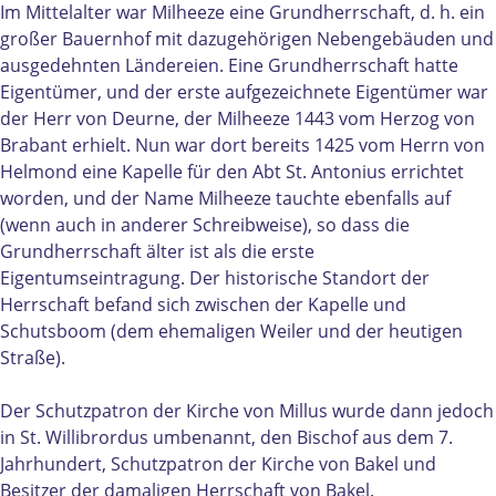
k
i
Im Mittelalter war Milheeze eine Grundherrschaft, d. h. ein
S
n
großer Bauernhof mit dazugehörigen Nebengebäuden und
i
t
ausgedehnten Ländereien. Eine Grundherrschaft hatte
n
W
Eigentümer, und der erste aufgezeichnete Eigentümer war
t
i
der Herr von Deurne, der Milheeze 1443 vom Herzog von
W
l
Brabant erhielt. Nun war dort bereits 1425 vom Herrn von
i
l
Helmond eine Kapelle für den Abt St. Antonius errichtet
l
i
worden, und der Name Milheeze tauchte ebenfalls auf
l
b
(wenn auch in anderer Schreibweise), so dass die
i
r
Grundherrschaft älter ist als die erste
b
o
Eigentumseintragung. Der historische Standort der
r
r
Herrschaft befand sich zwischen der Kapelle und
o
d
Schutsboom (dem ehemaligen Weiler und der heutigen
r
u
Straße).
d
s
u
|
Der Schutzpatron der Kirche von Millus wurde dann jedoch
s
M
in St. Willibrordus umbenannt, den Bischof aus dem 7.
|
i
Jahrhundert, Schutzpatron der Kirche von Bakel und
M
l
Besitzer der damaligen Herrschaft von Bakel.