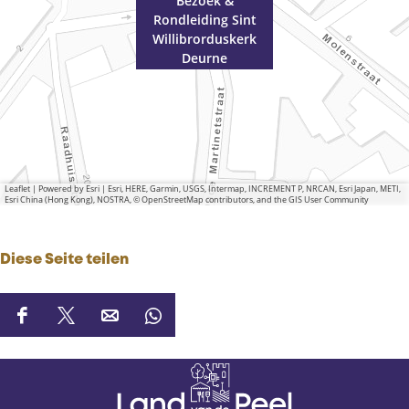
u
e
r
n
Bezoek &
Rondleiding Sint
r
u
n
e
Willibrorduskerk
n
r
e
Deurne
e
n
e
Leaflet
|
Powered by Esri | Esri, HERE, Garmin, USGS, Intermap, INCREMENT P, NRCAN, Esri Japan, METI,
Esri China (Hong Kong), NOSTRA, © OpenStreetMap contributors, and the GIS User Community
Diese Seite teilen
D
D
D
D
i
i
i
i
e
e
e
e
s
s
s
s