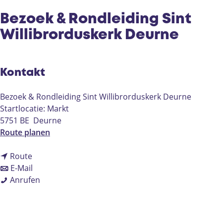
e
Bezoek & Rondleiding Sint
Willibrorduskerk Deurne
Kontakt
Bezoek & Rondleiding Sint Willibrorduskerk Deurne
Startlocatie: Markt
5751 BE
Deurne
b
Route planen
i
b
s
Route
i
b
B
E-Mail
s
i
B
e
Anrufen
B
s
e
z
e
B
z
o
z
e
o
e