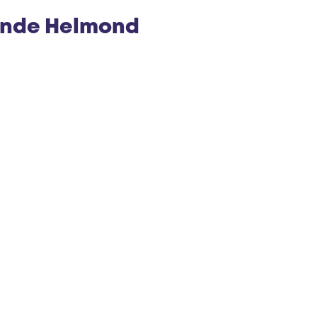
e
ande Helmond