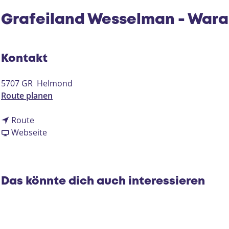
Grafeiland Wesselman - War
Kontakt
5707 GR
Helmond
b
Route planen
i
b
s
Route
i
a
G
Webseite
s
b
r
G
G
a
r
r
f
a
a
e
Das könnte dich auch interessieren
f
f
i
e
e
l
i
i
a