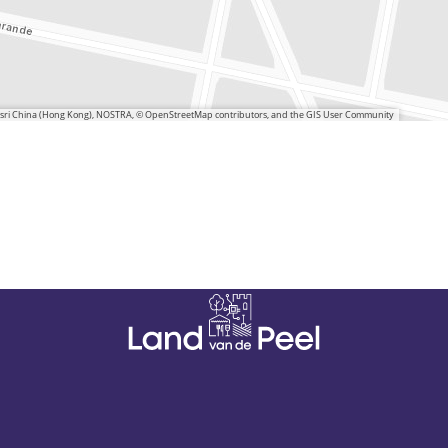
 Esri China (Hong Kong), NOSTRA, © OpenStreetMap contributors, and the GIS User Community