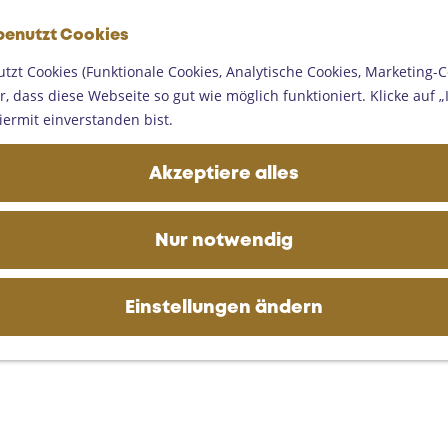
G
benutzt Cookies
e
M
h
tzt Cookies (Funktionale Cookies, Analytische Cookies, Marketing-C
e
e
, dass diese Webseite so gut wie möglich funktioniert. Klicke auf „I
n
n
iermit einverstanden bist.
ü
S
i
Akzeptiere alles
e
z
u
Nur notwendig
r
H
o
Einstellungen ändern
m
e
p
a
g