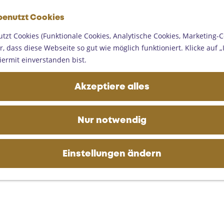
G
benutzt Cookies
e
M
h
tzt Cookies (Funktionale Cookies, Analytische Cookies, Marketing-C
e
e
, dass diese Webseite so gut wie möglich funktioniert. Klicke auf „I
n
n
iermit einverstanden bist.
ü
S
i
Akzeptiere alles
e
z
u
Nur notwendig
r
H
o
Einstellungen ändern
m
e
p
a
g