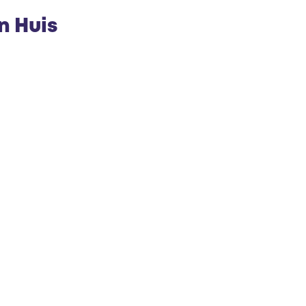
e
n Huis