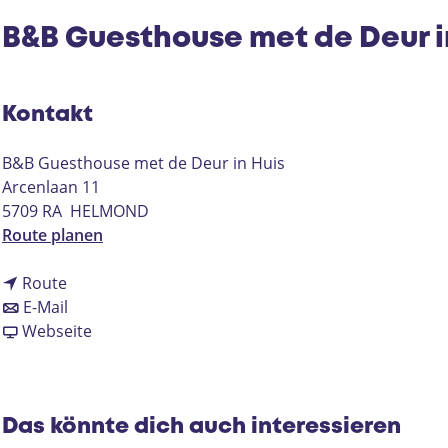
B&B Guesthouse met de Deur i
Kontakt
B&B Guesthouse met de Deur in Huis
Arcenlaan 11
5709 RA
HELMOND
b
Route planen
i
b
s
Route
i
b
B
E-Mail
s
i
a
&
Webseite
B
s
b
B
&
B
B
G
B
&
&
u
G
B
B
e
Das könnte dich auch interessieren