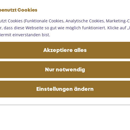
G
benutzt Cookies
e
M
h
tzt Cookies (Funktionale Cookies, Analytische Cookies, Marketing-C
e
e
, dass diese Webseite so gut wie möglich funktioniert. Klicke auf „I
n
n
iermit einverstanden bist.
ü
S
i
Akzeptiere alles
e
z
u
Nur notwendig
r
H
o
Einstellungen ändern
m
e
p
a
g