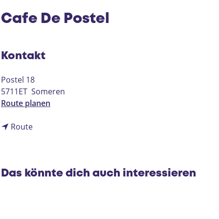
Cafe De Postel
Kontakt
Postel 18
5711ET
Someren
b
Route planen
i
b
s
Route
i
C
s
a
C
f
a
e
Das könnte dich auch interessieren
f
D
e
e
D
P