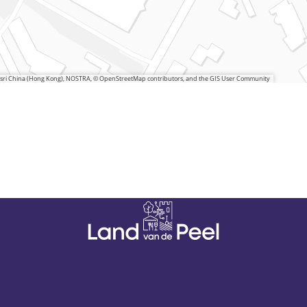
 Esri China (Hong Kong), NOSTRA, © OpenStreetMap contributors, and the GIS User Community