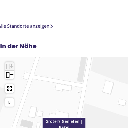
Alle Standorte anzeigen
In der Nähe
+
−
Grotel's Genieten |
Bakel