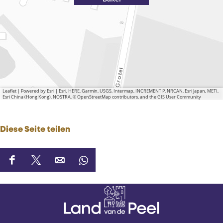
Leaflet
|
Powered by Esri | Esri, HERE, Garmin, USGS, Intermap, INCREMENT P, NRCAN, Esri Japan, METI,
Esri China (Hong Kong), NOSTRA, © OpenStreetMap contributors, and the GIS User Community
Diese Seite teilen
D
D
D
D
i
i
i
i
e
e
e
e
s
s
s
s
e
e
e
e