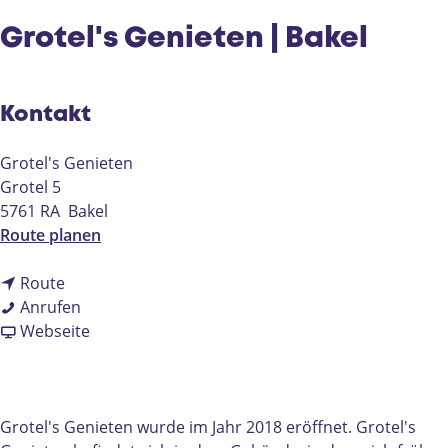
e
Grotel's Genieten | Bakel
Kontakt
Grotel's Genieten
Grotel 5
5761 RA
Bakel
b
Route planen
i
b
s
Route
i
G
G
Anrufen
s
r
a
r
Webseite
G
o
b
o
r
t
G
t
o
e
r
e
t
l
o
l
Grotel's Genieten wurde im Jahr 2018 eröffnet. Grotel's