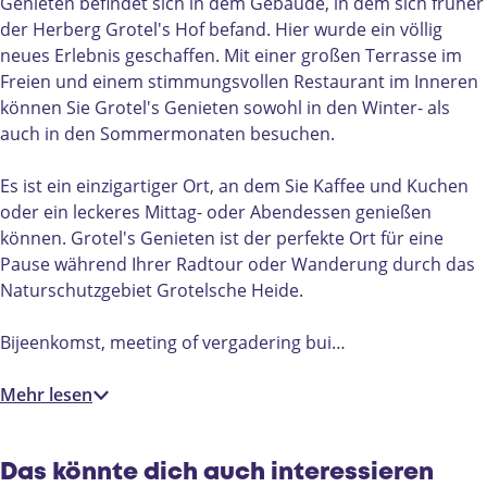
e
'
t
'
Genieten befindet sich in dem Gebäude, in dem sich früher
l
s
e
s
der Herberg Grotel's Hof befand. Hier wurde ein völlig
'
G
l
G
neues Erlebnis geschaffen. Mit einer großen Terrasse im
s
e
'
e
Freien und einem stimmungsvollen Restaurant im Inneren
G
n
s
n
können Sie Grotel's Genieten sowohl in den Winter- als
e
i
G
i
auch in den Sommermonaten besuchen.
n
e
e
e
i
t
n
t
Es ist ein einzigartiger Ort, an dem Sie Kaffee und Kuchen
e
e
i
e
oder ein leckeres Mittag- oder Abendessen genießen
t
n
e
n
können. Grotel's Genieten ist der perfekte Ort für eine
e
|
t
|
Pause während Ihrer Radtour oder Wanderung durch das
n
B
e
B
Naturschutzgebiet Grotelsche Heide.
|
a
n
a
B
k
|
k
Bijeenkomst, meeting of vergadering bui…
a
e
B
e
k
l
a
l
Mehr lesen
e
k
l
e
l
Das könnte dich auch interessieren