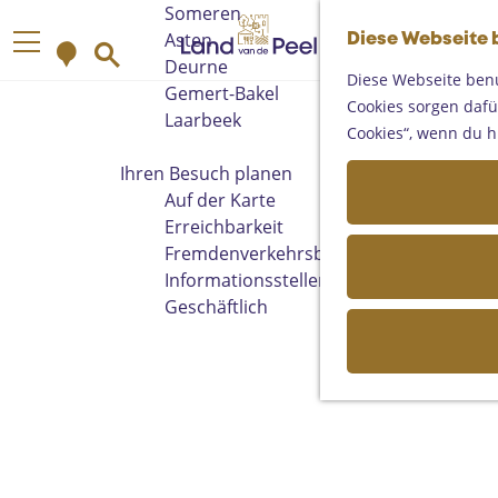
Someren
G
Asten
Diese Webseite 
K
S
e
M
Deurne
a
u
h
Diese Webseite benu
e
Gemert-Bakel
r
c
e
Cookies sorgen dafür
n
Laarbeek
t
h
n
Cookies“, wenn du h
ü
e
e
S
Ihren Besuch planen
n
i
Auf der Karte
e
Erreichbarkeit
z
Fremdenverkehrsbüros und
u
Informationsstellen
r
Geschäftlich
H
o
m
e
p
a
g