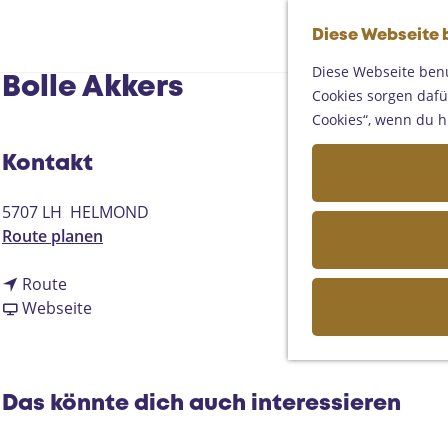
Diese Webseite 
Diese Webseite benu
Bolle Akkers
Cookies sorgen dafür
Cookies“, wenn du h
Kontakt
5707 LH
HELMOND
b
Route planen
i
b
s
Route
i
a
B
Webseite
s
b
o
B
B
l
o
o
l
l
l
e
Das könnte dich auch interessieren
l
l
A