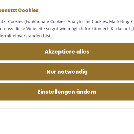
G
benutzt Cookies
e
M
h
tzt Cookies (Funktionale Cookies, Analytische Cookies, Marketing-C
e
e
, dass diese Webseite so gut wie möglich funktioniert. Klicke auf „I
n
n
iermit einverstanden bist.
ü
S
i
Akzeptiere alles
e
z
u
Nur notwendig
r
H
o
Einstellungen ändern
m
e
p
a
g