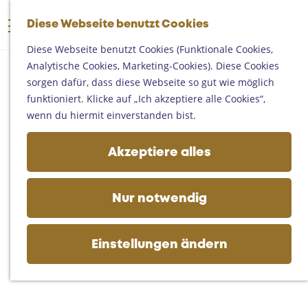
Someren
G
Asten
Diese Webseite benutzt Cookies
K
S
e
M
Deurne
a
u
h
Diese Webseite benutzt Cookies (Funktionale Cookies,
e
Gemert-Bakel
r
c
e
Analytische Cookies, Marketing-Cookies). Diese Cookies
n
Laarbeek
t
h
n
sorgen dafür, dass diese Webseite so gut wie möglich
ü
e
e
S
funktioniert. Klicke auf „Ich akzeptiere alle Cookies“,
Ihren Besuch planen
n
i
wenn du hiermit einverstanden bist.
Auf der Karte
e
Erreichbarkeit
z
Akzeptiere alles
Fremdenverkehrsbüros und
u
Informationsstellen
r
Geschäftlich
H
Nur notwendig
o
m
e
Einstellungen ändern
p
a
g