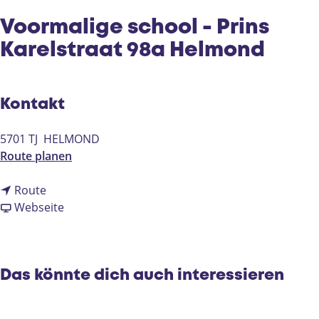
e
Voormalige school - Prins
Karelstraat 98a Helmond
Kontakt
5701 TJ
HELMOND
b
Route planen
i
b
s
Route
i
a
V
Webseite
s
b
o
V
V
o
o
o
r
o
o
m
Das könnte dich auch interessieren
r
r
a
m
m
l