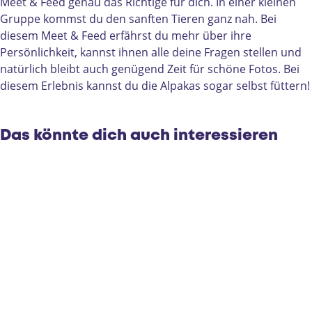
a
c
M
a
e
Meet & Feed genau das Richtige für dich. In einer kleinen
M
a
e
c
e
Gruppe kommst du den sanften Tieren ganz nah. Bei
e
M
e
a
t
diesem Meet & Feed erfährst du mehr über ihre
e
e
t
M
&
Persönlichkeit, kannst ihnen alle deine Fragen stellen und
t
e
&
e
F
natürlich bleibt auch genügend Zeit für schöne Fotos. Bei
&
t
F
e
e
diesem Erlebnis kannst du die Alpakas sogar selbst füttern!
F
&
e
t
e
e
F
e
&
d
e
e
d
F
Das könnte dich auch interessieren
d
e
e
d
e
d