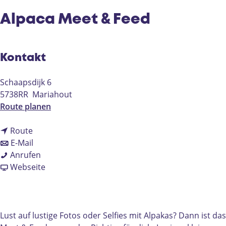
e
Alpaca Meet & Feed
Kontakt
Schaapsdijk 6
5738RR
Mariahout
b
Route planen
i
b
s
Route
i
b
A
E-Mail
s
i
A
l
Anrufen
A
s
l
a
p
Webseite
l
A
p
b
a
p
l
a
A
c
a
p
c
l
a
c
a
a
p
M
Lust auf lustige Fotos oder Selfies mit Alpakas? Dann ist das