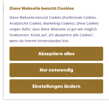
Someren
G
Asten
Diese Webseite benutzt Cookies
K
S
e
M
Deurne
a
u
h
Diese Webseite benutzt Cookies (Funktionale Cookies,
e
Gemert-Bakel
r
c
e
Analytische Cookies, Marketing-Cookies). Diese Cookies
n
Laarbeek
t
h
n
sorgen dafür, dass diese Webseite so gut wie möglich
ü
e
e
S
funktioniert. Klicke auf „Ich akzeptiere alle Cookies“,
Ihren Besuch planen
n
i
wenn du hiermit einverstanden bist.
Auf der Karte
e
Erreichbarkeit
z
Akzeptiere alles
Fremdenverkehrsbüros und
u
Informationsstellen
r
Geschäftlich
H
Nur notwendig
o
m
e
Einstellungen ändern
p
a
g