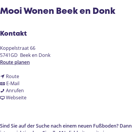
e
Mooi Wonen Beek en Donk
Kontakt
Koppelstraat 66
5741GD
Beek en Donk
b
Route planen
i
b
s
Route
i
b
M
E-Mail
s
i
M
o
Anrufen
M
s
o
a
o
Webseite
o
M
o
b
i
o
o
i
M
W
i
o
W
o
o
W
i
o
o
n
Sind Sie auf der Suche nach einem neuen Fußboden? Dann