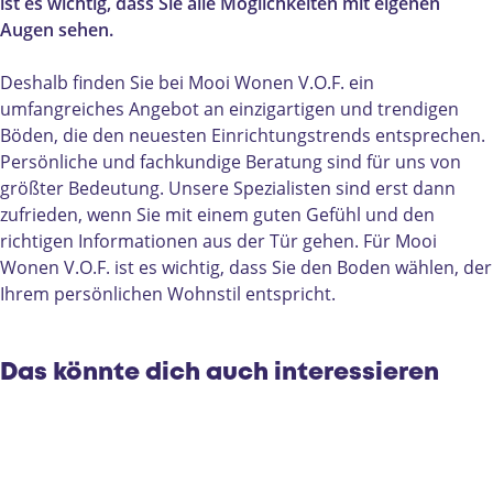
o
W
n
i
e
ist es wichtig, dass Sie alle Möglichkeiten mit eigenen
n
o
e
W
n
Augen sehen.
e
n
n
o
B
n
e
B
n
e
Deshalb finden Sie bei Mooi Wonen V.O.F. ein
B
n
e
e
e
umfangreiches Angebot an einzigartigen und trendigen
e
B
e
n
k
Böden, die den neuesten Einrichtungstrends entsprechen.
e
e
k
B
e
Persönliche und fachkundige Beratung sind für uns von
k
e
e
e
n
größter Bedeutung. Unsere Spezialisten sind erst dann
e
k
n
e
D
zufrieden, wenn Sie mit einem guten Gefühl und den
n
e
D
k
o
richtigen Informationen aus der Tür gehen. Für Mooi
D
n
o
e
n
Wonen V.O.F. ist es wichtig, dass Sie den Boden wählen, der
o
D
n
n
k
Ihrem persönlichen Wohnstil entspricht.
n
o
k
D
k
n
o
k
n
Das könnte dich auch interessieren
k