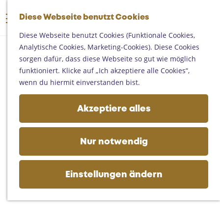
Someren
G
Asten
Diese Webseite benutzt Cookies
K
S
e
M
Deurne
a
u
h
Diese Webseite benutzt Cookies (Funktionale Cookies,
e
Gemert-Bakel
r
c
e
Analytische Cookies, Marketing-Cookies). Diese Cookies
n
Laarbeek
t
h
n
sorgen dafür, dass diese Webseite so gut wie möglich
ü
e
e
S
funktioniert. Klicke auf „Ich akzeptiere alle Cookies“,
Ihren Besuch planen
n
i
wenn du hiermit einverstanden bist.
Auf der Karte
e
Erreichbarkeit
z
Akzeptiere alles
Fremdenverkehrsbüros und
u
Informationsstellen
r
Geschäftlich
H
Nur notwendig
o
m
e
Einstellungen ändern
p
a
g