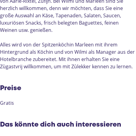
k
k
e
e
r
von Aarle-Rixtel, Zùfijn. Bei Wilmi und Marleen sind Sie
e
k
r
k
d
herzlich willkommen, denn wir möchten, dass Sie eine
r
e
d
k
e
große Auswahl an Käse, Tapenaden, Salaten, Saucen,
d
r
e
e
l
luxuriösen Snacks, frisch belegten Baguettes, feinen
e
d
l
r
i
Weinen usw. genießen.
l
e
i
d
c
i
l
c
e
a
Alles wird von der Spitzenköchin Marleen mit ihrem
c
i
a
l
t
Hintergrund als Köchin und von Wilmi als Manager aus der
a
c
t
i
e
Hotelbranche zubereitet. Mit ihnen erhalten Sie eine
t
a
e
c
s
Zùgastvrij willkommen, um mit Zùlekker kennen zu lernen.
e
t
s
a
s
s
e
s
t
e
s
s
e
e
n
Preise
e
s
n
s
n
e
s
Gratis
n
e
n
Das könnte dich auch interessieren