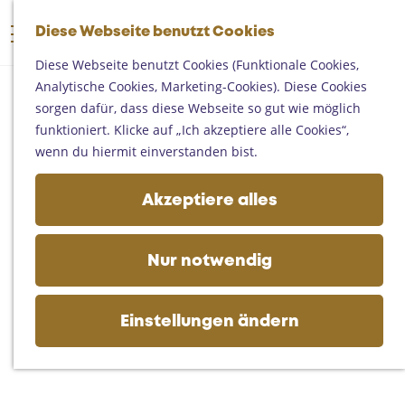
Someren
G
Asten
Diese Webseite benutzt Cookies
K
S
e
M
Deurne
a
u
h
Diese Webseite benutzt Cookies (Funktionale Cookies,
e
Gemert-Bakel
r
c
e
Analytische Cookies, Marketing-Cookies). Diese Cookies
n
Laarbeek
t
h
n
sorgen dafür, dass diese Webseite so gut wie möglich
ü
e
e
S
funktioniert. Klicke auf „Ich akzeptiere alle Cookies“,
Ihren Besuch planen
n
i
wenn du hiermit einverstanden bist.
Auf der Karte
e
Erreichbarkeit
z
Akzeptiere alles
Fremdenverkehrsbüros und
u
Informationsstellen
r
Geschäftlich
H
Nur notwendig
o
m
e
Einstellungen ändern
p
a
g