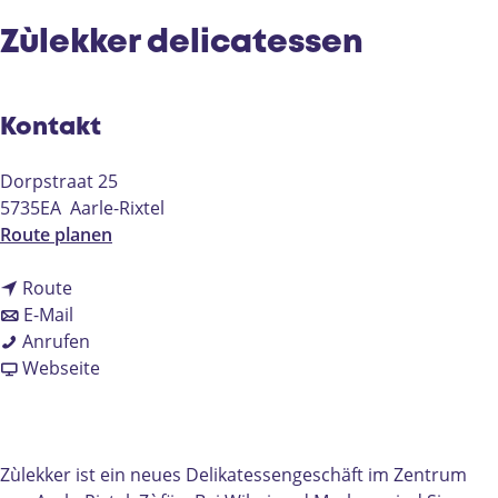
e
Zùlekker delicatessen
Kontakt
Dorpstraat 25
5735EA
Aarle-Rixtel
b
Route planen
i
b
s
Route
i
b
Z
E-Mail
s
i
Z
ù
Anrufen
Z
s
ù
a
l
Webseite
ù
Z
l
b
e
l
ù
e
Z
k
e
l
k
ù
k
k
e
k
l
e
Zùlekker ist ein neues Delikatessengeschäft im Zentrum