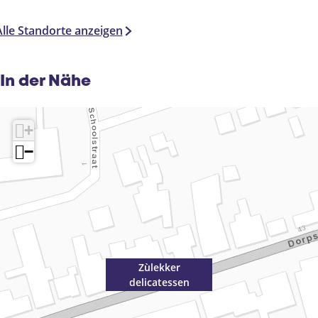
Alle Standorte anzeigen
In der Nähe
+
−
Zùlekker
delicatessen