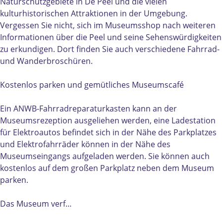
m
l
Naturschutzgebiete in De Peel und die vielen
K
o
kulturhistorischen Attraktionen in der Umgebung.
l
k
Vergessen Sie nicht, sich im Museumsshop nach weiteren
o
&
Informationen über die Peel und seine Sehenswürdigkeiten
k
P
zu erkundigen. Dort finden Sie auch verschiedene Fahrrad-
&
e
und Wanderbroschüren.
P
e
e
l
Kostenlos parken und gemütliches Museumscafé
e
l
Ein ANWB-Fahrradreparaturkasten kann an der
Museumsrezeption ausgeliehen werden, eine Ladestation
für Elektroautos befindet sich in der Nähe des Parkplatzes
und Elektrofahrräder können in der Nähe des
Museumseingangs aufgeladen werden. Sie können auch
kostenlos auf dem großen Parkplatz neben dem Museum
parken.
Das Museum verf…