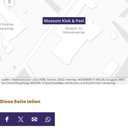
Museum Klok & Peel
Leaflet
|
Powered by Esri | Esri, HERE, Garmin, USGS, Intermap, INCREMENT P, NRCAN, Esri Japan, METI,
Esri China (Hong Kong), NOSTRA, © OpenStreetMap contributors, and the GIS User Community
Diese Seite teilen
D
D
D
D