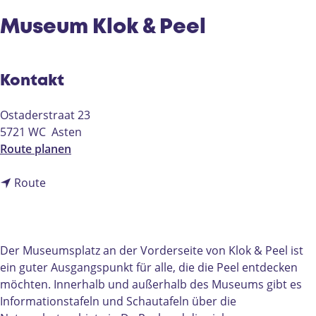
e
Museum Klok & Peel
Kontakt
Ostaderstraat 23
5721 WC
Asten
b
Route planen
i
b
s
Route
i
M
s
u
M
s
u
e
Der Museumsplatz an der Vorderseite von Klok & Peel ist
s
u
ein guter Ausgangspunkt für alle, die die Peel entdecken
e
m
möchten. Innerhalb und außerhalb des Museums gibt es
u
K
Informationstafeln und Schautafeln über die