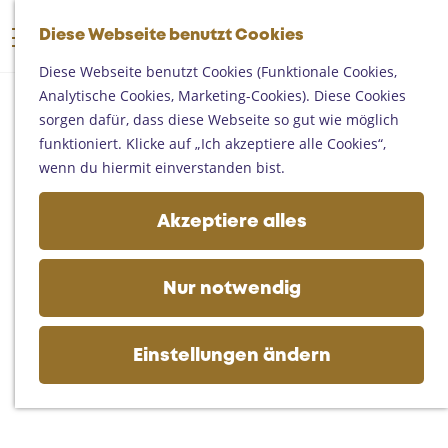
Someren
G
Asten
Diese Webseite benutzt Cookies
K
S
e
M
Deurne
a
u
h
Diese Webseite benutzt Cookies (Funktionale Cookies,
e
Gemert-Bakel
r
c
e
Analytische Cookies, Marketing-Cookies). Diese Cookies
n
Laarbeek
t
h
n
sorgen dafür, dass diese Webseite so gut wie möglich
ü
e
e
S
funktioniert. Klicke auf „Ich akzeptiere alle Cookies“,
Ihren Besuch planen
n
i
wenn du hiermit einverstanden bist.
Auf der Karte
e
Erreichbarkeit
z
Akzeptiere alles
Fremdenverkehrsbüros und
u
Informationsstellen
r
Geschäftlich
H
Nur notwendig
o
m
e
Einstellungen ändern
p
a
g