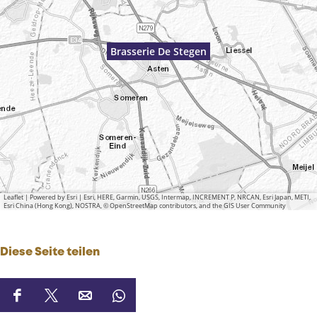
Brasserie De Stegen
Leaflet
|
Powered by Esri | Esri, HERE, Garmin, USGS, Intermap, INCREMENT P, NRCAN, Esri Japan, METI,
Esri China (Hong Kong), NOSTRA, © OpenStreetMap contributors, and the GIS User Community
Diese Seite teilen
D
D
D
D