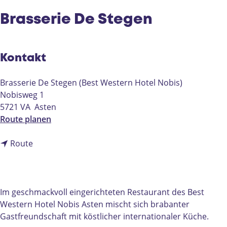
e
Brasserie De Stegen
Kontakt
Brasserie De Stegen (Best Western Hotel Nobis)
Nobisweg 1
5721 VA
Asten
b
Route planen
i
b
s
Route
i
B
s
r
B
a
r
s
Im geschmackvoll eingerichteten Restaurant des Best
a
s
Western Hotel Nobis Asten mischt sich brabanter
s
e
Gastfreundschaft mit köstlicher internationaler Küche.