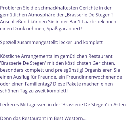
s
r
e
i
Probieren Sie die schmackhaftesten Gerichte in der
r
e
gemütlichen Atmosphäre der „Brasserie De Stegen"!
i
D
Anschließend können Sie in der Bar 't Laarbroek noch
e
e
einen Drink nehmen; Spaß garantiert!
D
S
e
t
Speziell zusammengestellt: lecker und komplett
S
e
t
g
Köstliche Arrangements im gemütlichen Restaurant
e
e
'Brasserie De Stegen' mit den köstlichsten Gerichten,
g
n
besonders komplett und preisgünstig! Organisieren Sie
e
einen Ausflug für Freunde, ein Freundinnenwochenende
n
oder einen Familientag? Diese Pakete machen einen
schönen Tag zu zweit komplett!
Leckeres Mittagessen in der ‘Brasserie De Stegen’ in Asten
Denn das Restaurant im Best Western…