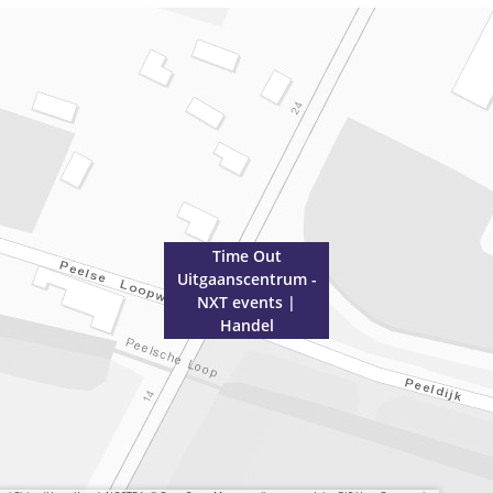
Time Out
Uitgaanscentrum -
NXT events |
Handel