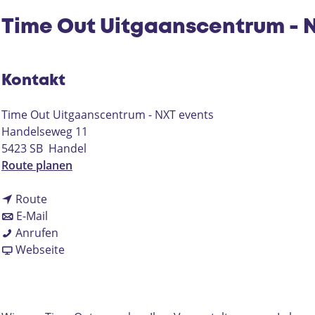
Time Out Uitgaanscentrum - N
Kontakt
Time Out Uitgaanscentrum - NXT events
Handelseweg 11
5423 SB
Handel
b
Route planen
i
b
s
Route
i
b
T
E-Mail
s
i
T
i
Anrufen
T
s
i
a
m
Webseite
i
T
m
b
e
m
i
e
T
O
e
m
O
i
u