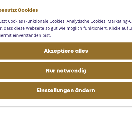
G
benutzt Cookies
e
M
h
tzt Cookies (Funktionale Cookies, Analytische Cookies, Marketing-C
e
e
, dass diese Webseite so gut wie möglich funktioniert. Klicke auf „I
n
n
iermit einverstanden bist.
ü
S
i
Akzeptiere alles
e
z
u
Nur notwendig
r
H
o
Einstellungen ändern
m
e
p
a
g