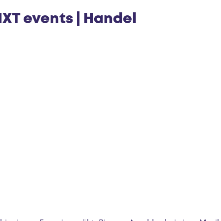
e
XT events | Handel