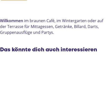
o
r
n
r
D
n
o
D
r
e
D
n
e
o
u
e
D
u
n
r
Willkommen
im braunen Café, im Wintergarten oder auf
u
e
r
D
n
der Terrasse für Mittagessen, Getränke, Billard, Darts,
r
u
n
e
e
Gruppenausflüge und Partys.
n
r
e
u
e
n
r
e
n
Das könnte dich auch interessieren
e