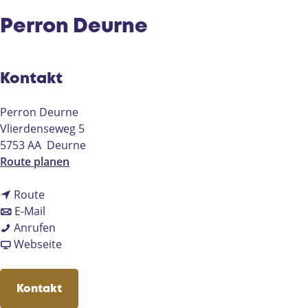
e
Perron Deurne
Kontakt
Perron Deurne
Vlierdenseweg 5
5753 AA
Deurne
b
Route planen
i
b
s
Route
i
b
P
E-Mail
s
i
P
e
Anrufen
P
s
e
a
r
Webseite
e
P
r
b
r
r
e
r
P
o
Kontakt
r
r
o
e
n