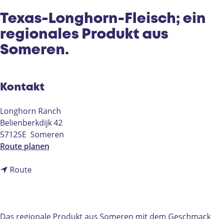
e
Texas-Longhorn-Fleisch; ein
regionales Produkt aus
Someren.
Kontakt
Longhorn Ranch
Belienberkdijk 42
5712SE
Someren
b
Route planen
i
b
s
Route
i
T
s
e
T
x
e
a
Das regionale Produkt aus Someren mit dem Geschmack