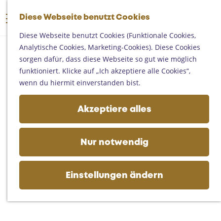
Someren
G
Asten
Diese Webseite benutzt Cookies
K
S
e
M
Deurne
a
u
h
Diese Webseite benutzt Cookies (Funktionale Cookies,
e
Gemert-Bakel
r
c
e
Analytische Cookies, Marketing-Cookies). Diese Cookies
n
Laarbeek
t
h
n
sorgen dafür, dass diese Webseite so gut wie möglich
ü
e
e
S
funktioniert. Klicke auf „Ich akzeptiere alle Cookies“,
Ihren Besuch planen
n
i
wenn du hiermit einverstanden bist.
Auf der Karte
e
Erreichbarkeit
z
Akzeptiere alles
Fremdenverkehrsbüros und
u
Informationsstellen
r
Geschäftlich
H
Nur notwendig
o
m
e
Einstellungen ändern
p
a
g