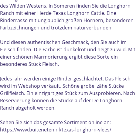
x
s
des Wilden Westens. In Someren finden Sie die Longhorn
a
-
Ranch mit einer Herde Texas Longhorn Cattle. Eine
s
L
Rinderrasse mit unglaublich großen Hörnern, besonderen
-
o
Farbzeichnungen und trotzdem naturverbunden.
L
n
o
g
Und diesen authentischen Geschmack, den Sie auch im
n
h
Fleisch finden. Die Farbe ist dunkelrot und neigt zu wild. Mit
g
o
einer schönen Marmorierung ergibt diese Sorte ein
h
r
besonderes Stück Fleisch.
o
n
r
-
Jedes Jahr werden einige Rinder geschlachtet. Das Fleisch
n
F
wird im Webshop verkauft. Schöne große, zähe Stücke
-
l
Grillfleisch. Ein einzigartiges Stück zum Ausprobieren. Nach
F
e
Reservierung können die Stücke auf der De Longhorn
l
i
Ranch abgeholt werden.
e
s
i
c
Sehen Sie sich das gesamte Sortiment online an:
s
h
https://www.buiteneten.nl/texas-longhorn-vlees/