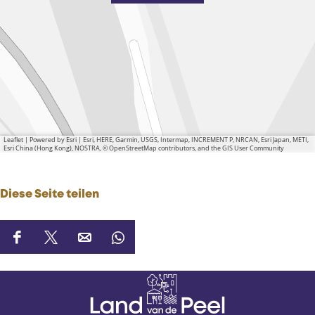
Leaflet
|
Powered by Esri | Esri, HERE, Garmin, USGS, Intermap, INCREMENT P, NRCAN, Esri Japan, METI,
Esri China (Hong Kong), NOSTRA, © OpenStreetMap contributors, and the GIS User Community
Diese Seite teilen
D
D
D
D
i
i
i
i
e
e
e
e
s
s
s
s
e
e
e
e