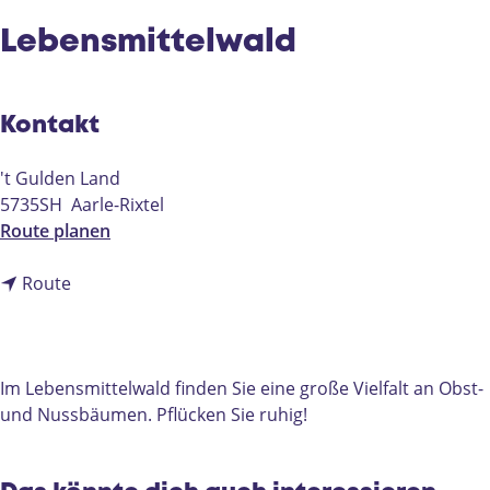
e
Lebensmittelwald
Kontakt
't Gulden Land
5735SH
Aarle-Rixtel
b
Route planen
i
b
s
Route
i
L
s
e
L
b
e
e
Im Lebensmittelwald finden Sie eine große Vielfalt an Obst-
b
n
und Nussbäumen. Pflücken Sie ruhig!
e
s
n
m