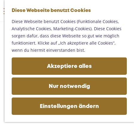
Someren
G
Asten
Diese Webseite benutzt Cookies
K
S
e
M
Deurne
a
u
h
Diese Webseite benutzt Cookies (Funktionale Cookies,
e
Gemert-Bakel
r
c
e
Analytische Cookies, Marketing-Cookies). Diese Cookies
n
Laarbeek
t
h
n
sorgen dafür, dass diese Webseite so gut wie möglich
ü
e
e
S
funktioniert. Klicke auf „Ich akzeptiere alle Cookies“,
Ihren Besuch planen
n
i
wenn du hiermit einverstanden bist.
Auf der Karte
e
Erreichbarkeit
z
Akzeptiere alles
Fremdenverkehrsbüros und
u
Informationsstellen
r
Geschäftlich
H
Nur notwendig
o
m
e
Einstellungen ändern
p
a
g