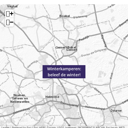
+
−
Winterkamperen:
beleef de winter!
Leaflet
|
Powered by Esri | Esri, HERE, Garmin, USGS, Intermap, INCREMENT P, NRCAN, Esri Japan, METI,