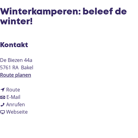
e
Winterkamperen: beleef de
winter!
Kontakt
De Biezen 44a
5761 RA
Bakel
b
Route planen
i
b
s
Route
i
b
W
E-Mail
s
i
W
i
Anrufen
W
s
i
a
n
Webseite
i
W
n
b
t
n
i
t
W
e
t
n
e
i
r