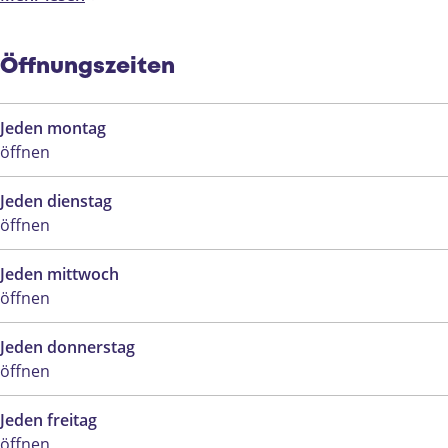
w
e
i
d
n
i
w
n
e
t
n
i
t
w
e
Öffnungszeiten
t
n
e
i
r
e
t
r
n
!
Jeden montag
r
e
!
t
öffnen
!
r
e
!
r
Jeden dienstag
!
öffnen
Jeden mittwoch
öffnen
Jeden donnerstag
öffnen
Jeden freitag
öffnen