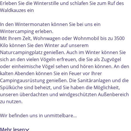
e
t
r
n
k
Erleben Sie die Winterstille und schlafen Sie zum Ruf des
r
e
k
t
a
Waldkauzes ein
k
r
a
e
m
a
k
m
r
p
In den Wintermonaten können Sie bei uns ein
m
a
p
k
e
Wintercamping erleben.
p
m
e
a
r
Mit Ihrem Zelt, Wohnwagen oder Wohnmobil bis zu 3500
e
p
r
m
e
Kilo können Sie den Winter auf unserem
r
e
e
p
n
Naturcampingplatz genießen. Auch im Winter können Sie
e
r
n
e
:
sich an den vielen Vögeln erfreuen, die Sie als Zugvögel
n
e
:
r
b
oder einheimische Vögel sehen und hören können. An den
:
n
b
e
e
kalten Abenden können Sie ein Feuer vor Ihrer
b
:
e
n
l
Campingausrüstung genießen. Die Sanitäranlagen und die
e
b
l
:
e
Spülküche sind beheizt, und Sie haben die Möglichkeit,
l
e
e
b
e
unseren überdachten und windgeschützten Außenbereich
e
l
e
e
f
zu nutzen.
e
e
f
l
d
f
e
d
e
e
Wir befinden uns in unmittelbare…
d
f
e
e
w
e
d
w
f
i
Mehr lesen