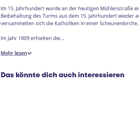
e
K
l
i
Im 15. Jahrhundert wurde an der heutigen Mühlenstraße ein
K
r
Beibehaltung des Turms aus dem 15. Jahrhundert wieder au
i
c
versammelten sich die Katholiken in einer Scheunenkirche,
r
h
c
e
Im Jahr 1809 erhielten die…
h
e
Mehr lesen
Das könnte dich auch interessieren