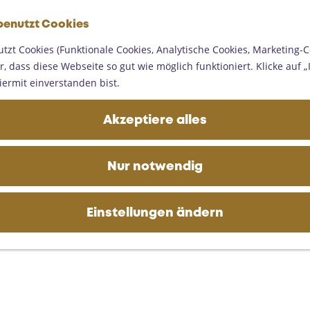
G
benutzt Cookies
e
M
h
tzt Cookies (Funktionale Cookies, Analytische Cookies, Marketing-C
e
e
, dass diese Webseite so gut wie möglich funktioniert. Klicke auf „I
n
n
iermit einverstanden bist.
ü
S
i
Akzeptiere alles
e
z
u
Nur notwendig
r
H
o
Einstellungen ändern
m
e
p
a
g