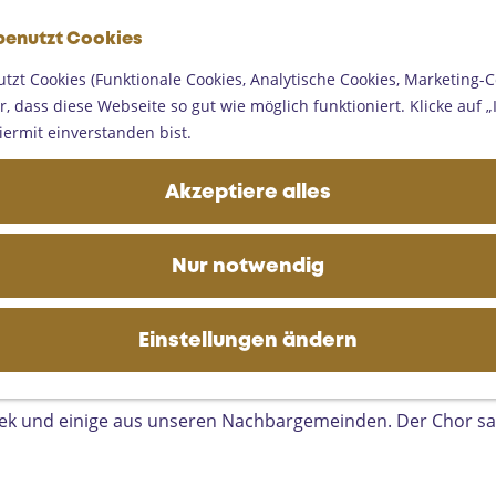
G
benutzt Cookies
e
M
h
tzt Cookies (Funktionale Cookies, Analytische Cookies, Marketing-C
e
e
, dass diese Webseite so gut wie möglich funktioniert. Klicke auf „I
n
n
iermit einverstanden bist.
ü
S
i
Akzeptiere alles
e
z
u
Nur notwendig
r
H
o
Einstellungen ändern
m
e
beek und einige aus unseren Nachbargemeinden. Der Chor sa
p
a
g