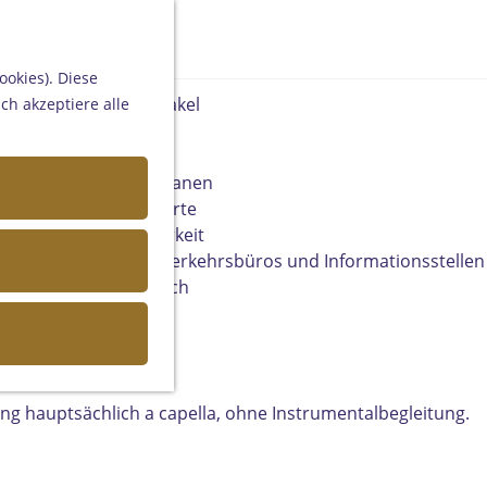
Helmond
Someren
K
S
Asten
a
u
Deurne
ookies). Diese
r
c
Gemert-Bakel
ch akzeptiere alle
t
h
Laarbeek
e
e
n
Ihren Besuch planen
Auf der Karte
Erreichbarkeit
Fremdenverkehrsbüros und Informationsstellen
Geschäftlich
ng hauptsächlich a capella, ohne Instrumentalbegleitung.