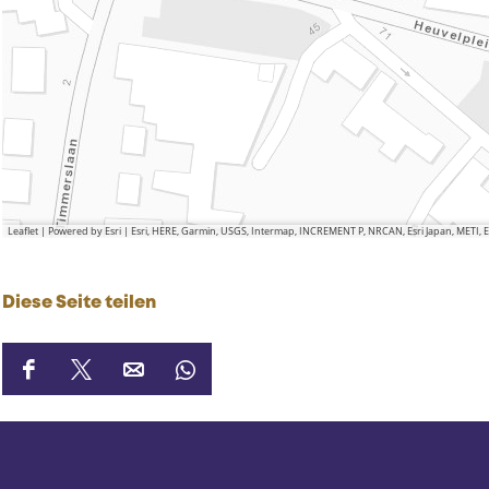
Leaflet
|
Powered by Esri | Esri, HERE, Garmin, USGS, Intermap, INCREMENT P, NRCAN, Esri Japan, METI,
Diese Seite teilen
D
D
D
D
i
i
i
i
e
e
e
e
s
s
s
s
e
e
e
e