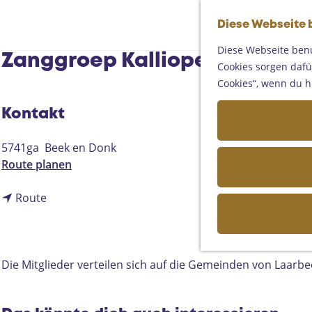
Diese Webseite 
Diese Webseite benu
Zanggroep Kalliope
Cookies sorgen dafür
Cookies“, wenn du h
Kontakt
5741ga
Beek en Donk
b
Route planen
i
b
s
Route
i
Z
s
a
Z
n
a
g
Die Mitglieder verteilen sich auf die Gemeinden von Laar
n
g
g
r