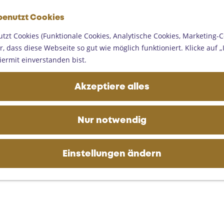
G
benutzt Cookies
e
M
h
tzt Cookies (Funktionale Cookies, Analytische Cookies, Marketing-C
e
e
, dass diese Webseite so gut wie möglich funktioniert. Klicke auf „I
n
n
iermit einverstanden bist.
ü
S
i
Akzeptiere alles
e
z
u
Nur notwendig
r
H
o
Einstellungen ändern
m
e
p
a
g