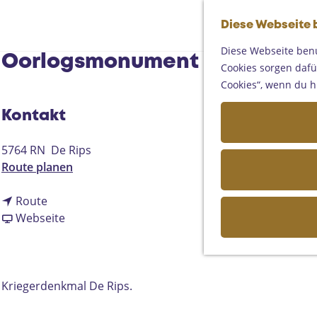
Diese Webseite 
Diese Webseite benu
Oorlogsmonument | De Rips
Cookies sorgen dafür
Cookies“, wenn du h
Kontakt
5764 RN
De Rips
b
Route planen
i
b
s
Route
i
a
O
Webseite
s
b
o
O
O
r
o
o
l
r
r
o
Kriegerdenkmal De Rips.
l
l
g