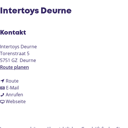
e
Intertoys Deurne
Kontakt
Intertoys Deurne
Torenstraat 5
5751 GZ
Deurne
b
Route planen
i
b
s
Route
i
b
I
E-Mail
s
i
I
n
Anrufen
I
s
n
a
t
Webseite
n
I
t
b
e
t
n
e
I
r
e
t
r
n
t