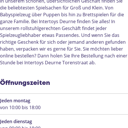
r
e
t
t
o
In unserem schönen, übersichtlichen Geschäft finden Sie
t
r
o
e
y
die beliebtesten Spielsachen für Groß und Klein. Von
o
t
y
r
s
Babyspielzeug über Puppen bis hin zu Brettspielen für die
y
o
s
t
D
ganze Familie. Bei Intertoys Deurne finden Sie alles! In
s
y
D
o
e
unserem rollstuhlgerechten Geschäft findet jeder
D
s
e
y
u
Spielzeugliebhaber etwas Passendes. Und wenn Sie das
e
D
u
s
r
richtige Geschenk für sich oder jemand anderen gefunden
u
e
r
D
n
haben, verpacken wir es gerne für Sie. Sie möchten lieber
r
u
n
e
e
online bestellen? Dann holen Sie Ihre Bestellung nach einer
n
r
e
u
Stunde bei Intertoys Deurne Torenstraat ab.
e
n
r
e
n
e
Öffnungszeiten
Jeden montag
von 10:00 bis 18:00
Jeden dienstag