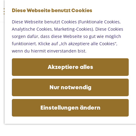
Someren
G
Asten
Diese Webseite benutzt Cookies
K
S
e
M
Deurne
a
u
h
Diese Webseite benutzt Cookies (Funktionale Cookies,
e
Gemert-Bakel
r
c
e
Analytische Cookies, Marketing-Cookies). Diese Cookies
n
Laarbeek
t
h
n
sorgen dafür, dass diese Webseite so gut wie möglich
ü
e
e
S
funktioniert. Klicke auf „Ich akzeptiere alle Cookies“,
Ihren Besuch planen
n
i
wenn du hiermit einverstanden bist.
Auf der Karte
e
Erreichbarkeit
z
Akzeptiere alles
Fremdenverkehrsbüros und
u
Informationsstellen
r
Geschäftlich
H
Nur notwendig
o
m
e
Einstellungen ändern
p
a
g