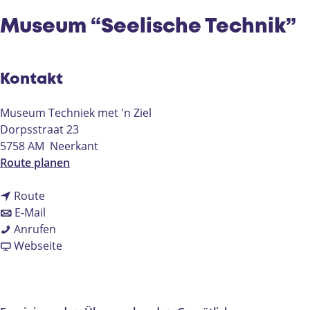
e
Museum “Seelische Technik”
Kontakt
Museum Techniek met 'n Ziel
Dorpsstraat 23
5758 AM
Neerkant
b
Route planen
i
b
s
Route
i
b
M
E-Mail
s
i
M
u
Anrufen
M
s
u
a
s
Webseite
u
M
s
b
e
s
u
e
M
u
e
s
u
u
m