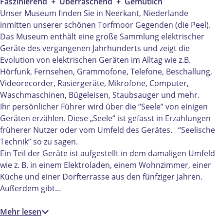
u
e
m
s
“
Faszinierend + Überraschend + Gemütlich
m
u
“
e
S
Unser Museum finden Sie in Neerkant, Niederlande
“
m
S
u
e
inmitten unserer schönen Torfmoor Gegenden (die Peel).
S
“
e
m
e
Das Museum enthält eine große Sammlung elektrischer
e
S
e
“
l
Geräte des vergangenen Jahrhunderts und zeigt die
e
e
l
S
i
Evolution von elektrischen Geräten im Alltag wie z.B.
l
e
i
e
s
Hörfunk, Fernsehen, Grammofone, Telefone, Beschallung,
i
l
s
e
c
Videorecorder, Rasiergeräte, Mikrofone, Computer,
s
i
c
l
h
Waschmaschinen, Bügeleisen, Staubsauger und mehr.
c
s
h
i
e
Ihr persönlicher Führer wird über die “Seele” von einigen
h
c
e
s
T
Geräten erzählen. Diese „Seele“ ist gefasst in Erzahlungen
e
h
T
c
e
früherer Nutzer oder vom Umfeld des Gerätes. “Seelische
T
e
e
h
c
Technik” so zu sagen.
e
T
c
e
h
Ein Teil der Geräte ist aufgestellt in dem damaligen Umfeld
c
e
h
T
n
wie z. B. in einem Elektroladen, einem Wohnzimmer, einer
h
c
n
e
i
Küche und einer Dorfterrasse aus den fünfziger Jahren.
n
h
i
c
k
Außerdem gibt…
i
n
k
h
”
k
i
”
n
Mehr lesen