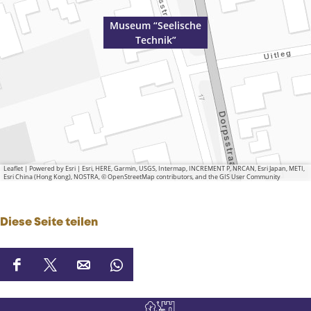
Museum “Seelische
Technik”
Leaflet
|
Powered by Esri | Esri, HERE, Garmin, USGS, Intermap, INCREMENT P, NRCAN, Esri Japan, METI,
Esri China (Hong Kong), NOSTRA, © OpenStreetMap contributors, and the GIS User Community
Diese Seite teilen
D
D
D
D
i
i
i
i
e
e
e
e