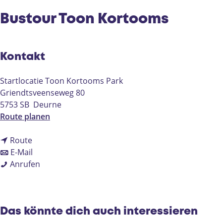
e
Bustour Toon Kortooms
Kontakt
Startlocatie Toon Kortooms Park
Griendtsveenseweg 80
5753 SB
Deurne
b
Route planen
i
b
s
Route
i
b
B
E-Mail
s
i
B
u
Anrufen
B
s
u
s
u
B
s
t
s
u
t
o
t
s
o
u
Das könnte dich auch interessieren