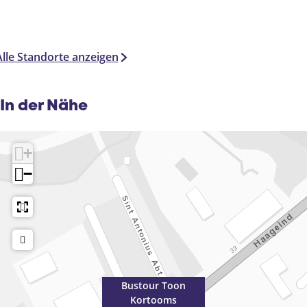
Alle Standorte anzeigen
In der Nähe
+
−
Bustour Toon
Kortooms