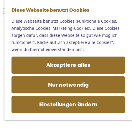
Someren
G
Asten
Diese Webseite benutzt Cookies
K
S
e
M
Deurne
a
u
h
Diese Webseite benutzt Cookies (Funktionale Cookies,
e
Gemert-Bakel
r
c
e
Analytische Cookies, Marketing-Cookies). Diese Cookies
n
Laarbeek
t
h
n
sorgen dafür, dass diese Webseite so gut wie möglich
ü
e
e
S
funktioniert. Klicke auf „Ich akzeptiere alle Cookies“,
Ihren Besuch planen
n
i
wenn du hiermit einverstanden bist.
Auf der Karte
e
Erreichbarkeit
z
Akzeptiere alles
Fremdenverkehrsbüros und
u
Informationsstellen
r
Geschäftlich
H
Nur notwendig
o
m
e
Einstellungen ändern
p
a
g