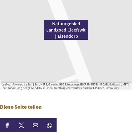
Natuurgebied
Landgoed Cleefswit
| Elsendorp
Leaflet
|
Powered by Esri | Esri, HERE, Garmin, USGS, Intermap, INCREMENT P, NRCAN, Esri Japan, METI,
Esri China (Hong Kong), NOSTRA, © OpenStreetMap contributors, and the GIS User Community
Diese Seite teilen
D
D
D
D