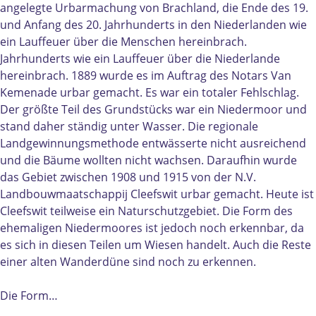
u
u
r
angelegte Urbarmachung von Brachland, die Ende des 19.
u
u
g
und Anfang des 20. Jahrhunderts in den Niederlanden wie
r
r
e
ein Lauffeuer über die Menschen hereinbrach.
g
g
b
Jahrhunderts wie ein Lauffeuer über die Niederlande
e
e
i
hereinbrach. 1889 wurde es im Auftrag des Notars Van
b
b
e
Kemenade urbar gemacht. Es war ein totaler Fehlschlag.
i
i
d
Der größte Teil des Grundstücks war ein Niedermoor und
e
e
L
stand daher ständig unter Wasser. Die regionale
d
d
a
Landgewinnungsmethode entwässerte nicht ausreichend
L
L
n
und die Bäume wollten nicht wachsen. Daraufhin wurde
a
a
d
das Gebiet zwischen 1908 und 1915 von der N.V.
n
n
g
Landbouwmaatschappij Cleefswit urbar gemacht. Heute ist
d
d
o
Cleefswit teilweise ein Naturschutzgebiet. Die Form des
g
g
e
ehemaligen Niedermoores ist jedoch noch erkennbar, da
o
o
d
es sich in diesen Teilen um Wiesen handelt. Auch die Reste
e
e
C
einer alten Wanderdüne sind noch zu erkennen.
d
d
l
C
C
e
Die Form…
l
l
e