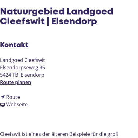
e
Natuurgebied Landgoed
Cleefswit | Elsendorp
Kontakt
Landgoed Cleefswit
Elsendorpseweg 35
5424 TB
Elsendorp
b
Route planen
i
b
s
Route
i
a
N
Webseite
s
b
a
N
N
t
a
a
u
t
t
u
Cleefswit ist eines der älteren Beispiele für die groß