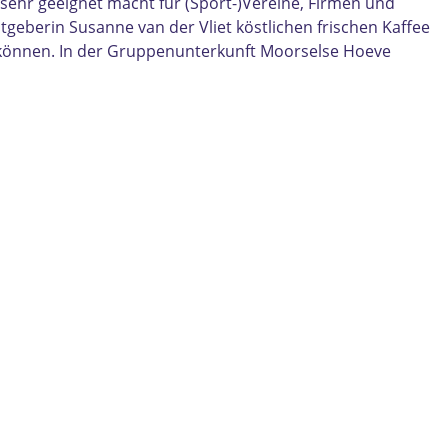
ehr geeignet macht für (Sport-)Vereine, Firmen und
geberin Susanne van der Vliet köstlichen frischen Kaffee
n können. In der Gruppenunterkunft Moorselse Hoeve