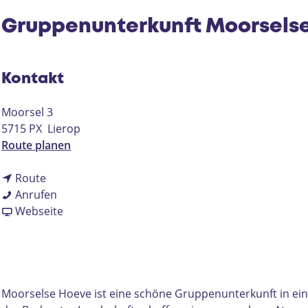
Gruppenunterkunft Moorsels
Kontakt
Moorsel 3
5715 PX
Lierop
b
Route planen
i
b
s
Route
i
G
G
Anrufen
s
r
a
r
Webseite
G
u
b
u
r
p
G
p
u
p
r
p
p
e
u
e
p
n
p
n
Moorselse Hoeve ist eine schöne Gruppenunterkunft in ei