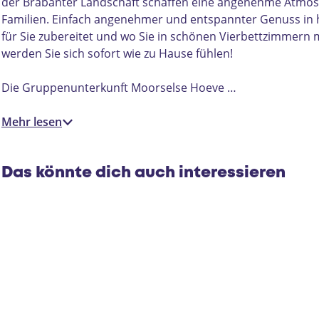
e
u
p
u
der Brabanter Landschaft schaffen eine angenehme Atmosph
n
n
e
n
Familien. Einfach angenehmer und entspannter Genuss in he
u
t
n
t
für Sie zubereitet und wo Sie in schönen Vierbettzimmern
n
e
u
e
werden Sie sich sofort wie zu Hause fühlen!
t
r
n
r
e
k
t
k
Die Gruppenunterkunft Moorselse Hoeve …
r
u
e
u
k
n
r
n
Mehr lesen
u
f
k
f
n
t
u
t
f
M
n
M
Das könnte dich auch interessieren
t
o
f
o
M
o
t
o
o
r
M
r
o
s
o
s
r
e
o
e
s
l
r
l
e
s
s
s
l
e
e
e