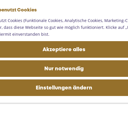
G
benutzt Cookies
e
M
h
tzt Cookies (Funktionale Cookies, Analytische Cookies, Marketing-C
e
e
, dass diese Webseite so gut wie möglich funktioniert. Klicke auf „I
n
n
iermit einverstanden bist.
ü
S
i
Akzeptiere alles
e
z
u
Nur notwendig
r
H
o
Einstellungen ändern
m
e
p
a
g