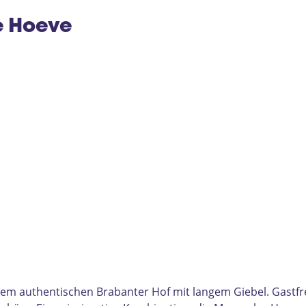
e
e Hoeve
nem authentischen Brabanter Hof mit langem Giebel. Gast