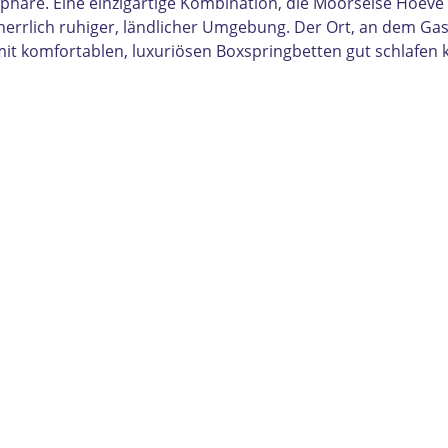
äre. Eine einzigartige Kombination, die Moorselse Hoeve s
rrlich ruhiger, ländlicher Umgebung. Der Ort, an dem Gast
 mit komfortablen, luxuriösen Boxspringbetten gut schlafe