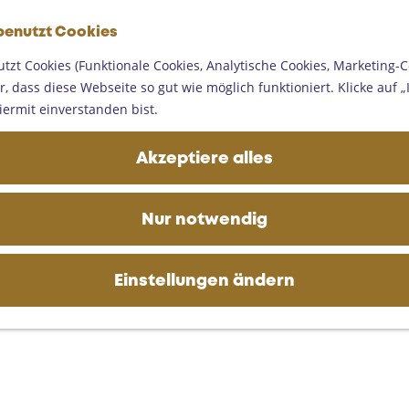
G
benutzt Cookies
e
M
h
tzt Cookies (Funktionale Cookies, Analytische Cookies, Marketing-C
e
e
, dass diese Webseite so gut wie möglich funktioniert. Klicke auf „I
n
n
iermit einverstanden bist.
ü
S
i
Akzeptiere alles
e
z
u
Nur notwendig
r
H
o
Einstellungen ändern
m
e
p
a
g