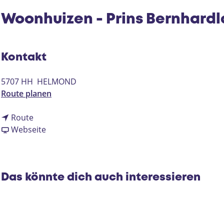
Woonhuizen - Prins Bernhard
Kontakt
5707 HH
HELMOND
b
Route planen
i
b
s
Route
i
a
W
Webseite
s
b
o
W
W
o
o
o
n
o
o
h
Das könnte dich auch interessieren
n
n
u
h
h
i
u
u
z