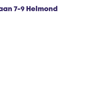
e
laan 7-9 Helmond