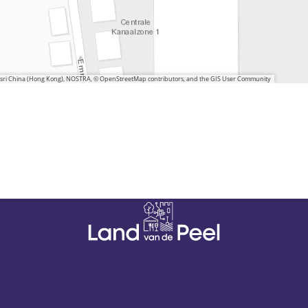
 Esri China (Hong Kong), NOSTRA, © OpenStreetMap contributors, and the GIS User Community