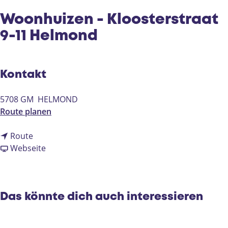
e
Woonhuizen - Kloosterstraat
9-11 Helmond
Kontakt
5708 GM
HELMOND
b
Route planen
i
b
s
Route
i
a
W
Webseite
s
b
o
W
W
o
o
o
n
o
o
h
Das könnte dich auch interessieren
n
n
u
h
h
i