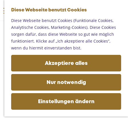
Someren
G
Asten
Diese Webseite benutzt Cookies
K
S
e
M
Deurne
a
u
h
Diese Webseite benutzt Cookies (Funktionale Cookies,
e
Gemert-Bakel
r
c
e
Analytische Cookies, Marketing-Cookies). Diese Cookies
n
Laarbeek
t
h
n
sorgen dafür, dass diese Webseite so gut wie möglich
ü
e
e
S
funktioniert. Klicke auf „Ich akzeptiere alle Cookies“,
Ihren Besuch planen
n
i
wenn du hiermit einverstanden bist.
Auf der Karte
e
Erreichbarkeit
z
Akzeptiere alles
Fremdenverkehrsbüros und
u
Informationsstellen
r
Geschäftlich
H
Nur notwendig
o
m
e
Einstellungen ändern
p
a
g