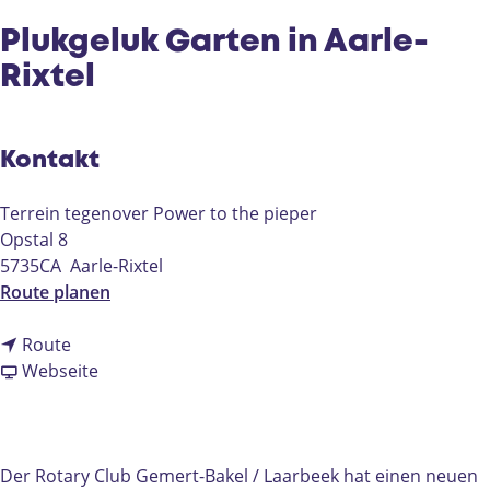
e
Plukgeluk Garten in Aarle-
Rixtel
Kontakt
Terrein tegenover Power to the pieper
Opstal 8
5735CA
Aarle-Rixtel
b
Route planen
i
b
s
Route
i
a
P
Webseite
s
b
l
P
P
u
l
l
k
u
u
g
Der Rotary Club Gemert-Bakel / Laarbeek hat einen neuen