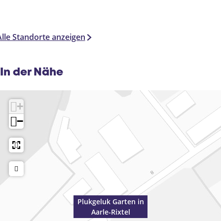
Alle Standorte anzeigen
In der Nähe
+
−
Plukgeluk Garten in
Aarle-Rixtel