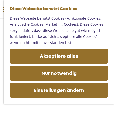
Someren
G
Asten
Diese Webseite benutzt Cookies
K
S
e
M
Deurne
a
u
h
Diese Webseite benutzt Cookies (Funktionale Cookies,
e
Gemert-Bakel
r
c
e
Analytische Cookies, Marketing-Cookies). Diese Cookies
n
Laarbeek
t
h
n
sorgen dafür, dass diese Webseite so gut wie möglich
ü
e
e
S
funktioniert. Klicke auf „Ich akzeptiere alle Cookies“,
Ihren Besuch planen
n
i
wenn du hiermit einverstanden bist.
Auf der Karte
e
Erreichbarkeit
z
Akzeptiere alles
Fremdenverkehrsbüros und
u
Informationsstellen
r
Geschäftlich
H
Nur notwendig
o
m
e
Einstellungen ändern
p
a
g