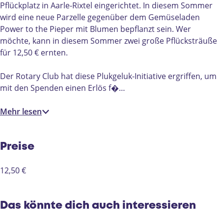
k
k
e
Pflückplatz in Aarle-Rixtel eingerichtet. In diesem Sommer
g
g
l
wird eine neue Parzelle gegenüber dem Gemüseladen
e
e
u
Power to the Pieper mit Blumen bepflanzt sein. Wer
l
l
k
möchte, kann in diesem Sommer zwei große Pflücksträuße
u
u
G
für 12,50 € ernten.
k
k
a
G
G
r
Der Rotary Club hat diese Plukgeluk-Initiative ergriffen, um
a
a
t
mit den Spenden einen Erlös f�…
r
r
e
t
t
n
Mehr lesen
e
e
i
n
n
n
i
i
A
Preise
n
n
a
A
A
r
12,50 €
a
a
l
r
r
e
l
l
-
Das könnte dich auch interessieren
e
e
R