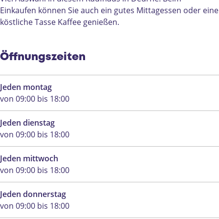
D
u
u
b
a
Einkaufen können Sie auch ein gutes Mittagessen oder eine
e
r
r
o
g
köstliche Tasse Kaffee genießen.
u
n
n
o
r
r
e
e
k
a
n
H
m
Öffnungszeiten
e
e
H
m
e
a
m
Jeden montag
D
a
von 09:00 bis 18:00
e
D
u
e
Jeden dienstag
r
u
von 09:00 bis 18:00
n
r
e
n
Jeden mittwoch
e
von 09:00 bis 18:00
Jeden donnerstag
von 09:00 bis 18:00