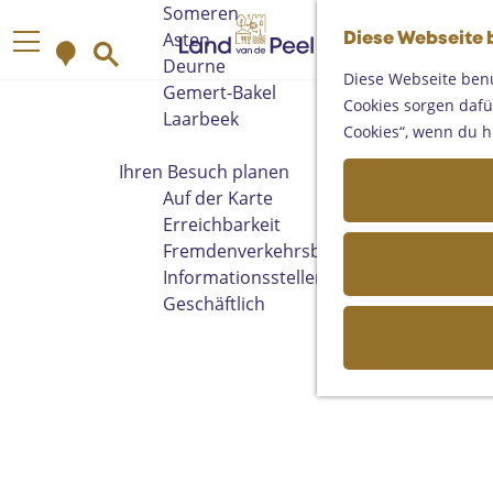
Someren
G
Asten
Diese Webseite 
K
S
e
M
Deurne
a
u
h
Diese Webseite benu
e
Gemert-Bakel
r
c
e
Cookies sorgen dafür
n
Laarbeek
t
h
n
Cookies“, wenn du h
ü
e
e
S
Ihren Besuch planen
n
i
Auf der Karte
e
Erreichbarkeit
z
Fremdenverkehrsbüros und
u
Informationsstellen
r
Geschäftlich
H
o
m
e
p
a
g