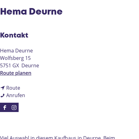
e
Hema Deurne
Kontakt
Hema Deurne
Wolfsberg 15
5751 GX
Deurne
b
Route planen
i
b
s
Route
i
H
H
Anrufen
s
e
e
H
m
m
F
I
e
a
a
a
n
m
D
D
c
s
a
e
e
e
t
Viel Auswahl in diesem Kaufhaus in Deurne. Beim