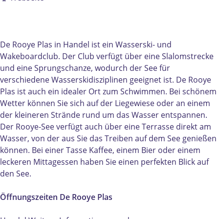
a
W
t
b
e
t
a
e
W
r
e
t
r
a
s
r
e
s
t
k
De Rooye Plas in Handel ist ein Wasserski- und
s
r
k
e
i
Wakeboardclub. Der Club verfügt über eine Slalomstrecke
k
s
i
r
-
und eine Sprungschanze, wodurch der See für
i
k
-
s
e
verschiedene Wasserskidisziplinen geeignet ist. De Rooye
-
i
e
k
n
Plas ist auch ein idealer Ort zum Schwimmen. Bei schönem
e
-
n
i
W
Wetter können Sie sich auf der Liegewiese oder an einem
n
e
W
-
a
der kleineren Strände rund um das Wasser entspannen.
W
n
a
e
k
Der Rooye-See verfügt auch über eine Terrasse direkt am
a
W
k
n
e
Wasser, von der aus Sie das Treiben auf dem See genießen
k
a
e
W
b
können. Bei einer Tasse Kaffee, einem Bier oder einem
e
k
b
a
o
leckeren Mittagessen haben Sie einen perfekten Blick auf
b
e
o
k
a
den See.
o
b
a
e
r
a
o
r
b
d
Öffnungszeiten De Rooye Plas
r
a
d
o
v