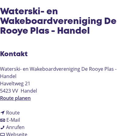
e
Waterski- en
Wakeboardvereniging De
Rooye Plas - Handel
Kontakt
Waterski- en Wakeboardvereniging De Rooye Plas -
Handel
Haveltweg 21
5423 VV
Handel
b
Route planen
i
b
s
Route
i
b
W
E-Mail
s
i
W
a
Anrufen
W
s
a
a
t
Webseite