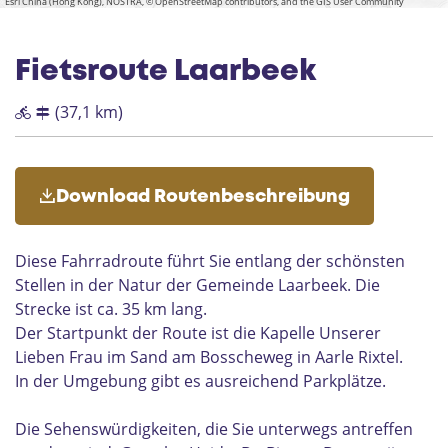
e
Esri China (Hong Kong), NOSTRA, © OpenStreetMap contributors, and the GIS User Community
k
P
e
u
V
b
a
C
e
a
k
v
u
e
n
r
n
n
e
r
D
o
l
Fietsroute Laarbeek
n
r
g
i
y
u
e
t
h
j
A
s
(37,1 km)
n
k
a
t
k
r
o
l
e
e
k
Download Routenbeschreibung
-
e
R
n
i
h
Diese Fahrradroute führt Sie entlang der schönsten
x
u
Stellen in der Natur der Gemeinde Laarbeek. Die
t
i
Strecke ist ca. 35 km lang.
e
s
Der Startpunkt der Route ist die Kapelle Unserer
l
P
Lieben Frau im Sand am Bosscheweg in Aarle Rixtel.
l
In der Umgebung gibt es ausreichend Parkplätze.
u
k
B
Die Sehenswürdigkeiten, die Sie unterwegs antreffen
e