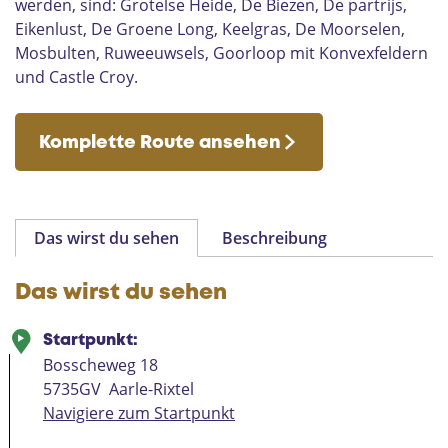
werden, sind: Grotelse Heide, De Biezen, De partrijs,
e
Eikenlust, De Groene Long, Keelgras, De Moorselen,
k
Mosbulten, Ruweeuwsels, Goorloop mit Konvexfeldern
e
und Castle Croy.
n
D
o
Komplette Route ansehen
n
k
L
a
a
Das wirst du sehen
Beschreibung
r
b
Das wirst du sehen
e
e
k
Startpunkt:
Bosscheweg 18
5735GV
Aarle-Rixtel
Navigiere zum Startpunkt