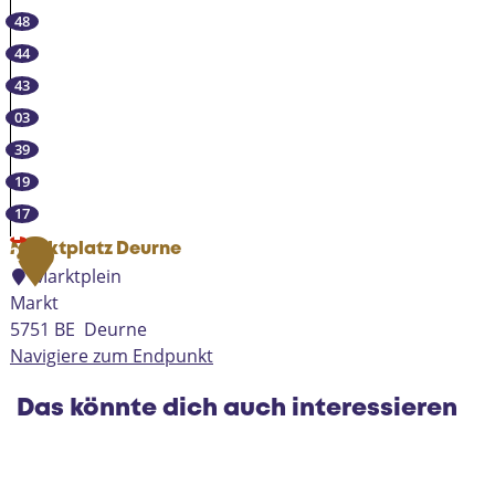
n
48
e
44
43
03
39
19
17
Marktplatz Deurne
2
Marktplein
Markt
5751 BE
Deurne
Navigiere zum Endpunkt
M
a
Das könnte dich auch interessieren
r
k
t