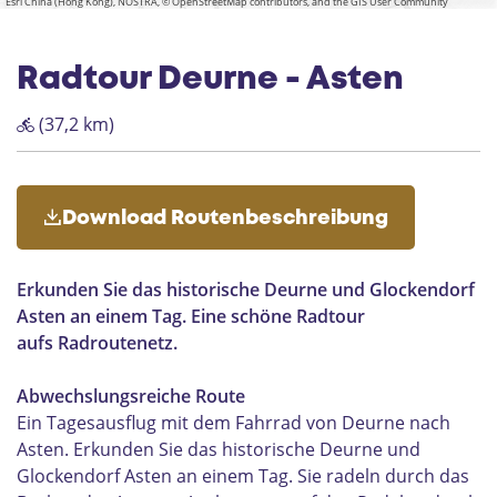
k
b
t
k
k
e
Esri China (Hong Kong), NOSTRA, © OpenStreetMap contributors, and the GIS User Community
b
i
i
e
i
_
e
e
i
k
k
k
b
k
e
e
e
i
e
k
e
Radtour Deurne - Asten
(37,2 km)
Download Routenbeschreibung
Erkunden Sie das historische Deurne und Glockendorf
Asten an einem Tag. Eine schöne Radtour
aufs Radroutenetz.
Abwechslungsreiche Route
Ein Tagesausflug mit dem Fahrrad von Deurne nach
Asten. Erkunden Sie das historische Deurne und
Glockendorf Asten an einem Tag. Sie radeln durch das