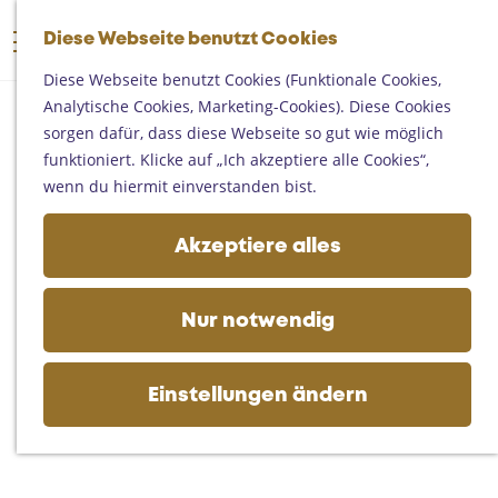
Someren
G
Asten
Diese Webseite benutzt Cookies
K
S
e
M
Deurne
a
u
h
Diese Webseite benutzt Cookies (Funktionale Cookies,
e
Gemert-Bakel
r
c
e
Analytische Cookies, Marketing-Cookies). Diese Cookies
n
Laarbeek
t
h
n
sorgen dafür, dass diese Webseite so gut wie möglich
ü
e
e
S
funktioniert. Klicke auf „Ich akzeptiere alle Cookies“,
Ihren Besuch planen
n
i
wenn du hiermit einverstanden bist.
Auf der Karte
e
Erreichbarkeit
z
Akzeptiere alles
Fremdenverkehrsbüros und
u
Informationsstellen
r
Geschäftlich
H
Nur notwendig
o
m
e
Einstellungen ändern
p
a
g