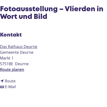
e
Fotoausstellung – Vlierden in
Wort und Bild
Kontakt
Das Rathaus Deurne
Gemeente Deurne
Markt 1
5751BE
Deurne
b
Route planen
i
b
s
Route
i
b
F
E-Mail
s
i
o
F
s
t
o
F
o