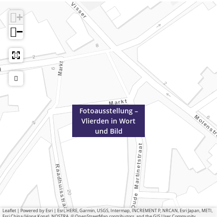
+
−
Fotoausstellung –
Vlierden in Wort
und Bild
Leaflet
|
Powered by Esri | Esri, HERE, Garmin, USGS, Intermap, INCREMENT P, NRCAN, Esri Japan, METI,
Esri China (Hong Kong), NOSTRA, © OpenStreetMap contributors, and the GIS User Community