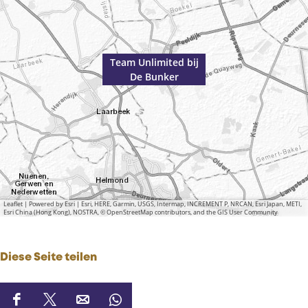
Team Unlimited bij
De Bunker
Leaflet
|
Powered by Esri | Esri, HERE, Garmin, USGS, Intermap, INCREMENT P, NRCAN, Esri Japan, METI,
Esri China (Hong Kong), NOSTRA, © OpenStreetMap contributors, and the GIS User Community
Diese Seite teilen
D
D
D
D