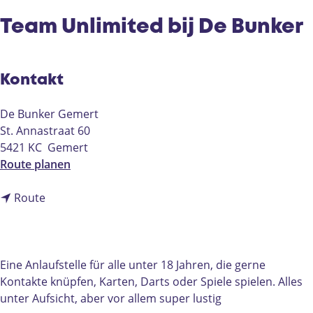
e
Team Unlimited bij De Bunker
Kontakt
De Bunker Gemert
St. Annastraat 60
5421 KC
Gemert
b
Route planen
i
b
s
Route
i
T
s
e
T
a
e
m
Eine Anlaufstelle für alle unter 18 Jahren, die gerne
a
U
Kontakte knüpfen, Karten, Darts oder Spiele spielen. Alles
m
n
unter Aufsicht, aber vor allem super lustig