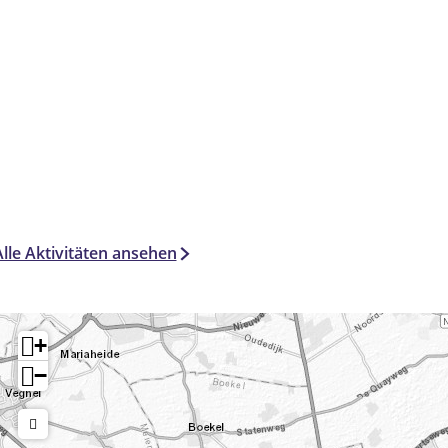
Alle Aktivitäten ansehen
+
−