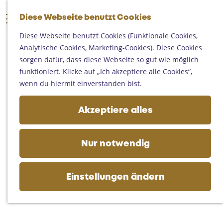
Someren
G
Asten
Diese Webseite benutzt Cookies
K
S
e
M
Deurne
a
u
h
Diese Webseite benutzt Cookies (Funktionale Cookies,
e
Gemert-Bakel
r
c
e
Analytische Cookies, Marketing-Cookies). Diese Cookies
n
Laarbeek
t
h
n
sorgen dafür, dass diese Webseite so gut wie möglich
ü
e
e
S
funktioniert. Klicke auf „Ich akzeptiere alle Cookies“,
Ihren Besuch planen
n
i
wenn du hiermit einverstanden bist.
Auf der Karte
e
Erreichbarkeit
z
Akzeptiere alles
Fremdenverkehrsbüros und
u
Informationsstellen
r
Geschäftlich
H
Nur notwendig
o
m
e
Einstellungen ändern
p
a
g