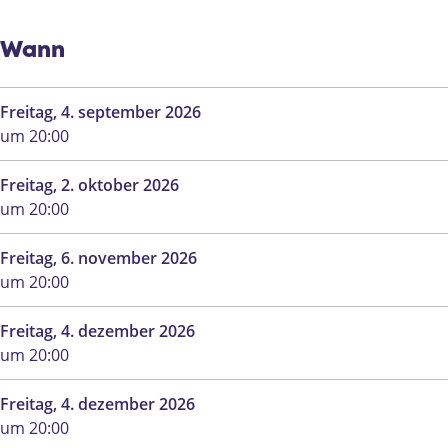
U
l
n
i
l
m
Wann
i
i
m
t
Freitag, 4. september 2026
i
e
um 20:00
t
d
e
b
Freitag, 2. oktober 2026
d
i
um 20:00
b
j
i
D
Freitag, 6. november 2026
j
e
um 20:00
D
B
e
u
Freitag, 4. dezember 2026
B
n
um 20:00
u
k
n
e
Freitag, 4. dezember 2026
k
r
um 20:00
e