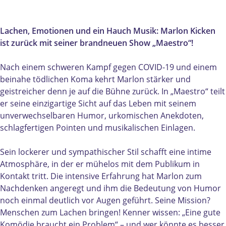
o
l
l
K
n
o
o
i
K
n
n
c
Lachen, Emotionen und ein Hauch Musik: Marlon Kicken
i
K
K
k
ist zurück mit seiner brandneuen Show „Maestro“!
c
i
i
e
k
c
c
n
Nach einem schweren Kampf gegen COVID-19 und einem
e
k
k
beinahe tödlichen Koma kehrt Marlon stärker und
n
e
e
geistreicher denn je auf die Bühne zurück. In „Maestro“ teilt
n
n
er seine einzigartige Sicht auf das Leben mit seinem
unverwechselbaren Humor, urkomischen Anekdoten,
schlagfertigen Pointen und musikalischen Einlagen.
Sein lockerer und sympathischer Stil schafft eine intime
Atmosphäre, in der er mühelos mit dem Publikum in
Kontakt tritt. Die intensive Erfahrung hat Marlon zum
Nachdenken angeregt und ihm die Bedeutung von Humor
noch einmal deutlich vor Augen geführt. Seine Mission?
Menschen zum Lachen bringen! Kenner wissen: „Eine gute
Komödie braucht ein Problem“ – und wer könnte es besser