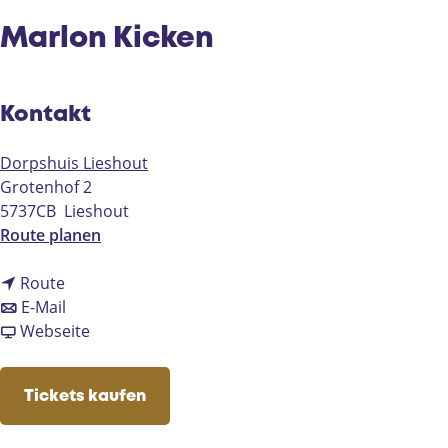
e
Marlon Kicken
Kontakt
Dorpshuis Lieshout
Grotenhof 2
5737CB
Lieshout
b
Route planen
i
b
s
Route
i
b
M
E-Mail
s
i
a
a
Webseite
M
s
b
r
a
M
M
l
Tickets kaufen
r
a
a
o
l
r
r
n