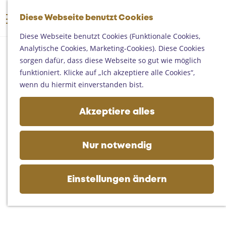
Someren
G
Asten
Diese Webseite benutzt Cookies
K
S
e
M
Deurne
a
u
h
Diese Webseite benutzt Cookies (Funktionale Cookies,
e
Gemert-Bakel
r
c
e
Analytische Cookies, Marketing-Cookies). Diese Cookies
n
Laarbeek
t
h
n
sorgen dafür, dass diese Webseite so gut wie möglich
ü
e
e
S
funktioniert. Klicke auf „Ich akzeptiere alle Cookies“,
Ihren Besuch planen
n
i
wenn du hiermit einverstanden bist.
Auf der Karte
e
Erreichbarkeit
z
Akzeptiere alles
Fremdenverkehrsbüros und
u
Informationsstellen
r
Geschäftlich
H
Nur notwendig
o
m
e
Einstellungen ändern
p
a
g