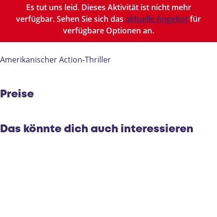
m
l
-
i
I
Es tut uns leid. Dieses Aktivität ist nicht mehr
-
m
I
l
n
verfügbar. Sehen Sie sich das
aktuelle Angebot
für
I
-
n
m
T
verfügbare Optionen an.
n
I
T
-
h
T
n
h
I
e
h
T
e
n
G
Amerikanischer Action-Thriller
e
h
G
T
r
G
e
r
h
e
r
G
e
e
y
Preise
e
r
y
G
y
e
r
y
e
Das könnte dich auch interessieren
y