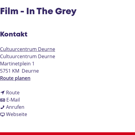
e
Film - In The Grey
Kontakt
Cultuurcentrum Deurne
Cultuurcentrum Deurne
Martinetplein 1
5751 KM
Deurne
b
Route planen
i
b
s
Route
i
b
F
E-Mail
s
i
F
i
Anrufen
F
s
i
a
l
Webseite
i
F
l
b
m
l
i
m
F
-