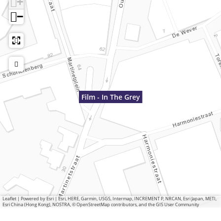
+
−
Film - In The Grey
Leaflet
|
Powered by Esri | Esri, HERE, Garmin, USGS, Intermap, INCREMENT P, NRCAN, Esri Japan, METI,
Esri China (Hong Kong), NOSTRA, © OpenStreetMap contributors, and the GIS User Community