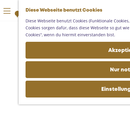
Someren
G
Asten
Diese Webseite benutzt Cookies
K
S
e
M
Deurne
a
u
h
Diese Webseite benutzt Cookies (Funktionale Cookies,
e
Gemert-Bakel
r
c
e
Cookies sorgen dafür, dass diese Webseite so gut wie m
n
Laarbeek
t
h
n
Cookies“, wenn du hiermit einverstanden bist.
ü
e
e
S
Ihren Besuch planen
n
i
Akzeptie
Auf der Karte
e
Erreichbarkeit
z
Fremdenverkehrsbüros und
u
Nur no
Informationsstellen
r
Geschäftlich
H
o
Einstellun
m
e
p
a
g